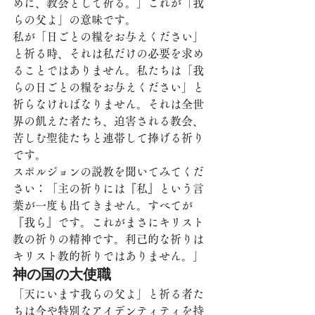
めに、教会として祈る。」これが「我
らの父よ」の意味です。
私が「日ごとの糧をお与えください」
と祈る時、それは私だけの必要を求め
ることではありません。私たちは「我
らの日ごとの糧をお与えください」と
祈らなければなりません。それは全世
界の飢えた者たち、迫害される教会、
苦しむ聖徒たちと連帯して捧げる祈り
です。
スポルジョンの説教を聞いてみてくだ
さい：「主の祈りには『私』という言
葉が一度も出てきません。すべてが
『我ら』です。これがまさにキリスト
教の祈りの精神です。利己的な祈りは
キリスト教的祈りではありません。」
神の国の大使職
「天にいます我らの父よ」と祈る者た
ちは今や特別なアイデンティティを持