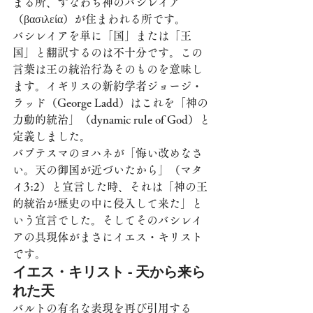
まる所、すなわち神のバシレイア
（βασιλεία）が住まわれる所です。
バシレイアを単に「国」または「王
国」と翻訳するのは不十分です。この
言葉は王の統治行為そのものを意味し
ます。イギリスの新約学者ジョージ・
ラッド（George Ladd）はこれを「神の
力動的統治」（dynamic rule of God）と
定義しました。
バプテスマのヨハネが「悔い改めなさ
い。天の御国が近づいたから」（マタ
イ3:2）と宣言した時、それは「神の王
的統治が歴史の中に侵入して来た」と
いう宣言でした。そしてそのバシレイ
アの具現体がまさにイエス・キリスト
です。
イエス・キリスト - 天から来ら
れた天
バルトの有名な表現を再び引用する