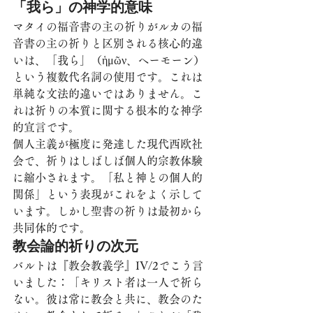
「我ら」の神学的意味
マタイの福音書の主の祈りがルカの福
音書の主の祈りと区別される核心的違
いは、「我ら」（ἡμῶν、ヘーモーン）
という複数代名詞の使用です。これは
単純な文法的違いではありません。こ
れは祈りの本質に関する根本的な神学
的宣言です。
個人主義が極度に発達した現代西欧社
会で、祈りはしばしば個人的宗教体験
に縮小されます。「私と神との個人的
関係」という表現がこれをよく示して
います。しかし聖書の祈りは最初から
共同体的です。
教会論的祈りの次元
バルトは『教会教義学』IV/2でこう言
いました：「キリスト者は一人で祈ら
ない。彼は常に教会と共に、教会のた