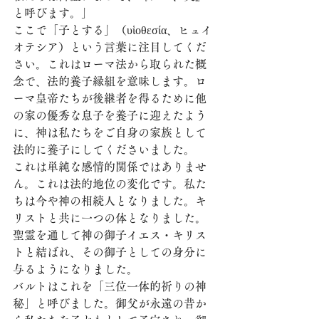
と呼びます。」
ここで「子とする」（υἱοθεσία、ヒュイ
オテシア）という言葉に注目してくだ
さい。これはローマ法から取られた概
念で、法的養子縁組を意味します。ロ
ーマ皇帝たちが後継者を得るために他
の家の優秀な息子を養子に迎えたよう
に、神は私たちをご自身の家族として
法的に養子にしてくださいました。
これは単純な感情的関係ではありませ
ん。これは法的地位の変化です。私た
ちは今や神の相続人となりました。キ
リストと共に一つの体となりました。
聖霊を通して神の御子イエス・キリス
トと結ばれ、その御子としての身分に
与るようになりました。
バルトはこれを「三位一体的祈りの神
秘」と呼びました。御父が永遠の昔か