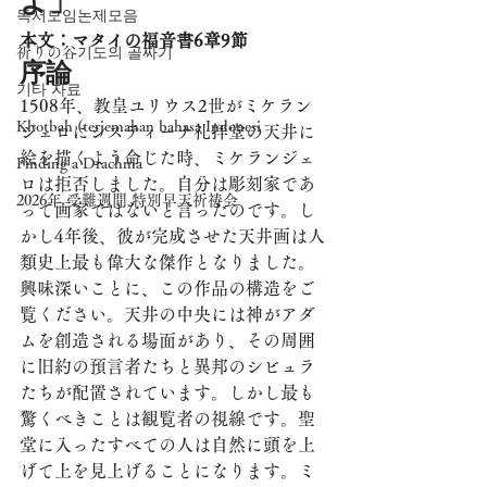
よ」
독서모임논제모음
本文：マタイの福音書6章9節
祈りの谷기도의 골짜기
序論
기타 자료
1508年、教皇ユリウス2世がミケラン
Khotbah (terjemahan bahasa Indonesi
ジェロにシスティーナ礼拝堂の天井に
絵を描くよう命じた時、ミケランジェ
Finding a Drachma
ロは拒否しました。自分は彫刻家であ
2026年 受難週間 特別早天祈祷会
って画家ではないと言ったのです。し
かし4年後、彼が完成させた天井画は人
類史上最も偉大な傑作となりました。
興味深いことに、この作品の構造をご
覧ください。天井の中央には神がアダ
ムを創造される場面があり、その周囲
に旧約の預言者たちと異邦のシビュラ
たちが配置されています。しかし最も
驚くべきことは観覧者の視線です。聖
堂に入ったすべての人は自然に頭を上
げて上を見上げることになります。ミ