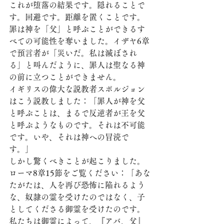
これが堕落の結果です。隠れることで
す。回避です。距離を置くことです。
罪は神を「父」と呼ぶことができるす
べての可能性を奪いました。イザヤ6章
で預言者が「災いだ。私は滅ぼされ
る」と叫んだように、罪人は聖なる神
の前に立つことができません。
イギリスの偉大な説教者スポルジョン
はこう説教しました：「罪人が神を父
と呼ぶことは、まるで反逆者が王を父
と呼ぶようなものです。それは不可能
です。いや、それは神への冒涜で
す。」
しかし驚くべきことが起こりました。
ローマ8章15節をご覧ください：「あな
たがたは、人を再び恐怖に陥れるよう
な、奴隷の霊を受けたのではなく、子
としてくださる御霊を受けたのです。
私たちは御霊によって、『アバ、父』