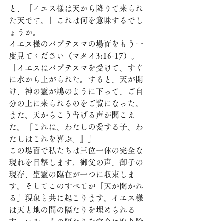
と、「イエス様は天から降りて来られ
た天です。」これは何を意味するでし
ょうか。
イエス様のバプテスマの場面をもう一
度見てください（マタイ3:16-17）。
「イエスはバプテスマを受けて、すぐ
に水から上がられた。すると、天が開
け、神の霊が鳩のように下って、ご自
分の上に来られるのをご覧になった。
また、天からこう告げる声が聞こえ
た。『これは、わたしの愛する子、わ
たしはこれを喜ぶ。』」
この場面で私たちは三位一体の完全な
現れを目撃します。御父の声、御子の
現存、聖霊の臨在が一つに収束しま
す。そしてこのすべてが「天が開かれ
る」現象と共に起こります。イエス様
は天と地の間の隔たりを埋められる