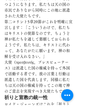
つようになります。私たちは天の国の
市民でありながら同時にこの地に派遣
された大使たちです。
第二コリント5章20節がこれを明確に宣
言します：「こういうわけで、私たち
はキリストの使節なのです。ちょうど
神が私たちを通して懇願しておられる
ようです。私たちは、キリストに代わ
って、あなたがたに願います。神の和
解を受け入れなさい。」
大使（πρεσβευτής、プレスビューテー
ス）は派遣した国の権威を持って外国
で活動する者です。彼の言葉と行動は
派遣した国を代表します。同様に私た
ちは天の国の権威を持ってこの地で神
のご意志を実現すべき大使たちです。
祈りと宣教の統一性
ロイド・ジョーンズはこれを「祈りと