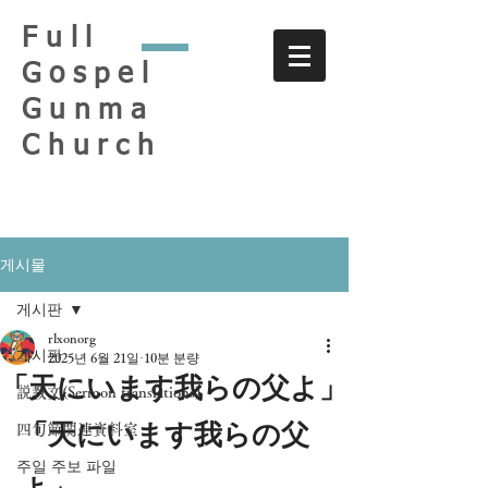
Full
Gospel
Gunma
Church
게시물
게시판
rlxonorg
게시판
2025년 6월 21일
10분 분량
「天にいます我らの父よ」
説教文(Sermon translations)
「天にいます我らの父
四旬節関連資料室
주일 주보 파일