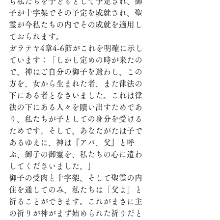
ら私たちを子どもとして予定され、御
子が十字架でその予定を成就され、聖
霊が今私たちの内でその成就を適用し
ておられます。
ガラテヤ4章4-6節がこれを明確に示し
ています：「しかし定めの時が来たの
で、神はご自分の御子を遣わし、この
方を、女から生まれた者、また律法の
下にある者となさいました。これは律
法の下にある人々を贖い出すためであ
り、私たちが子としての身分を受ける
ためです。そして、あなたがたは子で
あるゆえに、神は『アバ、父』と呼
ぶ、御子の御霊を、私たちの心に遣わ
してくださいました。」
御子の受肉と十字架、そして聖霊の内
住を通してのみ、私たちは「父よ」と
祈ることができます。これがまさに主
の祈りが神がまず始められた祈りだと