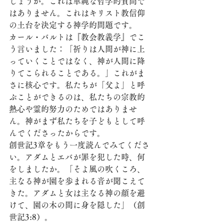
しょうか。これは単純な哲学的質問で
はありません。これはキリスト教信仰
の土台を決定する神学的問題です。
カール・バルトは『教会教義学』でこ
う言いました：「祈りは人間が神に上
っていくことではなく、神が人間に降
りてこられることである。」これがま
さに核心です。私たちが「父よ」と呼
ぶことができるのは、私たちの宗教的
熱心や霊的努力のためではありませ
ん。神がまず私たちを子どもとして呼
んでくださったからです。
創世記3章をもう一度読んでみてくださ
い。アダムとエバが罪を犯した時、何
をしましたか。「そよ風の吹くころ、
主なる神が園を歩まれる音が聞こえて
きた。アダムと女は主なる神の顔を避
けて、園の木の間に身を隠した」（創
世記3:8）。