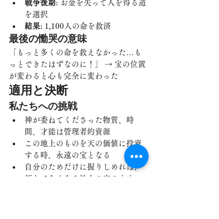
戦争後期
: お金を失って人を得る道
を選択
結果
: 1,100人の命を救済
最後の慟哭の意味
「もっと多くの命を救えなかった…も
っとできたはずなのに！」 → 宝の位置
が変わると心も完全に変わった
適用と決断
私たちへの挑戦
神が委ねてくださった物質、時
間、才能は管理者的資源
この地上のものを天の価値に投資
する時、永遠の宝となる
自分のためだけに握りしめれば、
朽ちてなくなる地上の宝のまま
今日の決断
自分の心の宝庫を点検する
宝を天に移して蓄える決断をする