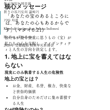
독서모임논제모음
核心メッセージ
祈りの谷기도의 골짜기
「あなたの宝のあるところに
기타 자료
は、あなたの心もあるからで
Khotbah (terjemahan bahasa Indonesi
す」(マタイ6:21)
Finding a Drachma
私たちが最も貴重に思うもの（宝）が
私たちの心を支配し、アイデンティテ
2026年 受難週間 特別早天祈祷会
ィと人生の方向を決定します。
1. 地上に宝を蓄えてはな
らない
現実にのみ執着する人生の危険性
地上の宝とは？
お金、財産、名誉、権力、快楽な
ど世俗的価値
自分自身のためだけに集め蓄積す
る人生
なぜ危険なのか？