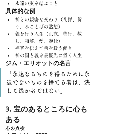
永遠の実を結ぶこと
具体的な例
神との親密な交わり（礼拝、祈
り、みことばの黙想）
義を行う人生（正直、善行、赦
し、和解、愛、奉仕）
福音を伝えて魂を救う働き
神の国と義を最優先に置く人生
ジム・エリオットの名言
「永遠なるものを得るために永
遠でないものを捨てる者は、決
して愚か者ではない」
3. 宝のあるところに心も
ある
心の点検