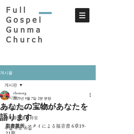
Full
Gospel
Gunma
Church
게시물
게시판
rlxonorg
게시판
2025년 9월 7일
2분 분량
あなたの宝物があなたを
説教文(Sermon translations)
語ります
四旬節関連資料室
聖書箇所
: マタイによる福音書 6章19-
주일 주보 파일
21節