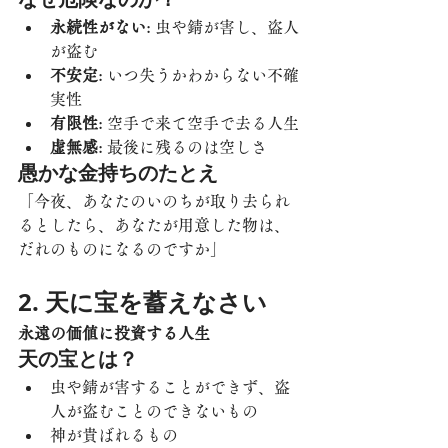
永続性がない
: 虫や錆が害し、盗人
が盗む
不安定
: いつ失うかわからない不確
実性
有限性
: 空手で来て空手で去る人生
虚無感
: 最後に残るのは空しさ
愚かな金持ちのたとえ
「今夜、あなたのいのちが取り去られ
るとしたら、あなたが用意した物は、
だれのものになるのですか」
2. 天に宝を蓄えなさい
永遠の価値に投資する人生
天の宝とは？
虫や錆が害することができず、盗
人が盗むことのできないもの
神が貴ばれるもの