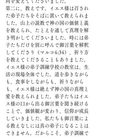
向を変えてくださいました。
第二に、教えです。イエス様は召され
た弟子たちをそばに置いて教えられま
した。山上の説教で神の国の価値と義
を教えられ、たとえを通して真理を解
き明かしてくださいました。時には弟
子たちだけを別に呼んで御言葉を解釈
してくださり（マルコ4:34）、祈り方
を教えてくださることもありました。
イエス様の弟子訓練学校の教室は、生
活の現場全体でした。道を歩きながら
も、食事をしながらも、祈りながら
も、イエス様は絶えず神の国の真理と
愛を教えられました。弟子たちはイエ
ス様の口から出る御言葉を聞き続ける
ことで、価値観が変わり、信仰が成長
していきました。私たちも御言葉によ
る教えなしには真の弟子になることは
できません。だからこそ、弟子訓練で