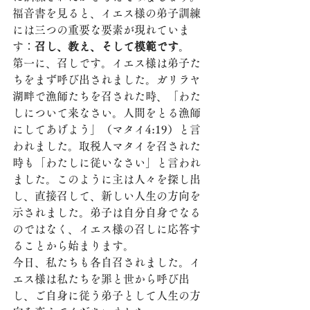
福音書を見ると、イエス様の弟子訓練
には三つの重要な要素が現れていま
す：
召し、教え、そして模範です
。
第一に、召しです。イエス様は弟子た
ちをまず呼び出されました。ガリラヤ
湖畔で漁師たちを召された時、「わた
しについて来なさい。人間をとる漁師
にしてあげよう」（マタイ4:19）と言
われました。取税人マタイを召された
時も「わたしに従いなさい」と言われ
ました。このように主は人々を探し出
し、直接召して、新しい人生の方向を
示されました。弟子は自分自身でなる
のではなく、イエス様の召しに応答す
ることから始まります。
今日、私たちも各自召されました。イ
エス様は私たちを罪と世から呼び出
し、ご自身に従う弟子として人生の方