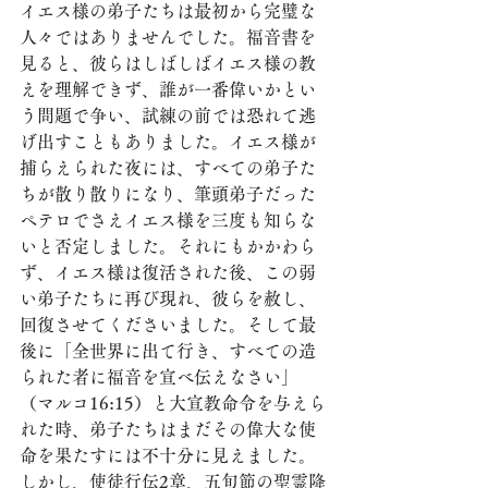
イエス様の弟子たちは最初から完璧な
人々ではありませんでした。福音書を
見ると、彼らはしばしばイエス様の教
えを理解できず、誰が一番偉いかとい
う問題で争い、試練の前では恐れて逃
げ出すこともありました。イエス様が
捕らえられた夜には、すべての弟子た
ちが散り散りになり、筆頭弟子だった
ペテロでさえイエス様を三度も知らな
いと否定しました。それにもかかわら
ず、イエス様は復活された後、この弱
い弟子たちに再び現れ、彼らを赦し、
回復させてくださいました。そして最
後に「全世界に出て行き、すべての造
られた者に福音を宣べ伝えなさい」
（マルコ16:15）と大宣教命令を与えら
れた時、弟子たちはまだその偉大な使
命を果たすには不十分に見えました。
しかし、使徒行伝2章、五旬節の聖霊降