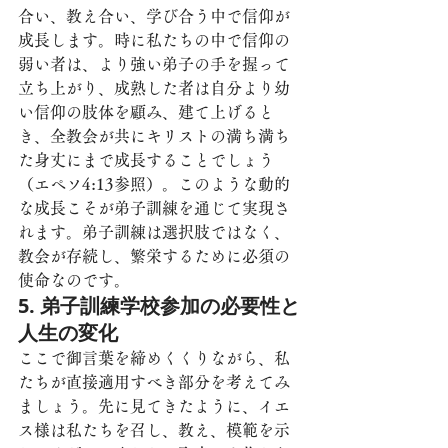
合い、教え合い、学び合う中で信仰が
成長します。時に私たちの中で信仰の
弱い者は、より強い弟子の手を握って
立ち上がり、成熟した者は自分より幼
い信仰の肢体を顧み、建て上げると
き、全教会が共にキリストの満ち満ち
た身丈にまで成長することでしょう
（エペソ4:13参照）。このような動的
な成長こそが弟子訓練を通じて実現さ
れます。弟子訓練は選択肢ではなく、
教会が存続し、繁栄するために必須の
使命なのです。
5. 弟子訓練学校参加の必要性と
人生の変化
ここで御言葉を締めくくりながら、私
たちが直接適用すべき部分を考えてみ
ましょう。先に見てきたように、イエ
ス様は私たちを召し、教え、模範を示