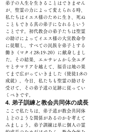
弟子の人生を生きることはできません
が、聖霊の力によって変えられる時、
私たちはイエス様のために生き、死ぬ
こともできる真の弟子になれるという
ことです。初代教会の弟子たちは聖霊
の助けによってイエス様の大宣教命令
に従順し、すべての民族を弟子とする
働き（マタイ28:19-20）に献身しまし
た。その結果、エルサレムから全ユダ
ヤとサマリアを越えて、福音は地の果
てまで広がっていきました（使徒1:8の
成就）。今日、私たちも聖霊の助けを
受けて、その弟子道の足跡に従ってい
くべきです。
4. 弟子訓練と教会共同体の成長
ここで私たちは、弟子道が教会共同体
とどのような関係があるのかを考えて
みましょう。弟子訓練は単に個人の霊