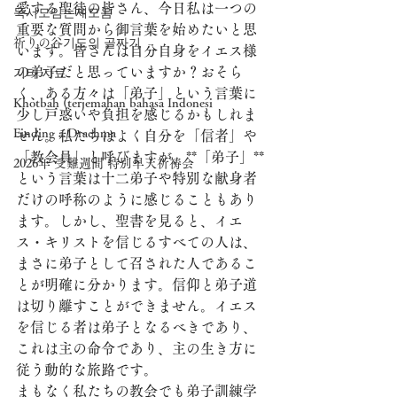
愛する聖徒の皆さん、今日私は一つの
독서모임논제모음
重要な質問から御言葉を始めたいと思
祈りの谷기도의 골짜기
います。皆さんは自分自身をイエス様
の弟子だと思っていますか？おそら
기타 자료
く、ある方々は「弟子」という言葉に
Khotbah (terjemahan bahasa Indonesi
少し戸惑いや負担を感じるかもしれま
Finding a Drachma
せん。私たちはよく自分を「信者」や
「教会員」と呼びますが、**「弟子」**
2026年 受難週間 特別早天祈祷会
という言葉は十二弟子や特別な献身者
だけの呼称のように感じることもあり
ます。しかし、聖書を見ると、イエ
ス・キリストを信じるすべての人は、
まさに弟子として召された人であるこ
とが明確に分かります。信仰と弟子道
は切り離すことができません。イエス
を信じる者は弟子となるべきであり、
これは主の命令であり、主の生き方に
従う動的な旅路です。
まもなく私たちの教会でも弟子訓練学