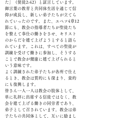
た」（使徒2:42）と証言しています。
御言葉の教育と共同体生活を通じて信
仰が成長し、新しい弟子たちが立てら
れていったのです。また、エペソ4章12
節にも、教会の指導者たちが聖徒たち
を整えて奉仕の働きをさせ、キリスト
のからだを建て上げようとすると語ら
れています。これは、すべての聖徒が
訓練を受けて働きに参加し、そうする
ことで教会が健康に建て上げられると
いう意味です。
よく訓練された弟子たちが各所で仕え
るとき、教会は質的にも深まり、量的
にも復興します。
皆さん一人一人は教会の肢体として、
単に礼拝に出席する信徒ではなく、教
会を建て上げる働きの同労者であり、
弟子として召されています。教会は弟
子たちの共同体として、互いに励まし