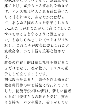
的成長のためだけでなく、教会全体を
建て上げ、成長させる核心的な働きで
す。イエス様は昇天される前に弟子た
ちに「それゆえ、あなたがたは行っ
て、あらゆる国の人々を弟子としなさ
い...わたしがあなたがたに命じておいた
すべてのことを守るように教えなさ
い」と命じられました（マタイ28:19-
20）。これこそが教会に委ねられた大
宣教命令、つまり最も重要な使命で
す。
教会の存在目的は単に礼拝を捧げるこ
とだけでなく、魂を救い、イエスの弟
子として立てることです。
初代教会を見ると、弟子を作る働きが
教会共同体の中で活発に行われていま
した。使徒行伝2章42節は、新しい信者
たちが「使徒たちの教えを受け、交わ
りを持ち、パンを裂き、祈りをしてい