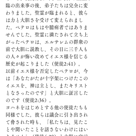
臨の出来事の後、弟子たちは完全に変
わりました。聖霊が臨まれると、彼ら
は力と大胆さを受けて変えられまし
た。ペテロはもはや臆病者ではありま
せんでした。聖霊に満たされて立ち上
がったペテロは、エルサレムの群衆の
前で大胆に説教し、その日に三千人も
の人々が悔い改めてイエス様を信じる
歴史が起こりました（使徒2:41）。
以前イエス様を否定したペテロが、今
は「あなたがたが十字架につけたこの
イエスを、神は主とし、またキリスト
となさったのです」と大胆に証言した
のです（使徒2:36）。
ヨハネをはじめとする他の使徒たちも
同様でした。彼らは議会に引き出され
て脅された時も、「私たちは、見たこ
とや聞いたことを話さないわけにはい