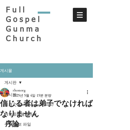
Full
Gospel
Gunma
Church
게시물
게시판
rlxonorg
게시판
2025년 5월 4일
15분 분량
信じる者は弟子でなければ
説教文(Sermon translations)
なりません
四旬節関連資料室
序論
주일 주보 파일