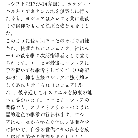
エジプト記17:9-14参照）。カデシュ・
バルネアでカナンの地を偵察しに行っ
た時も、ヨシュアはカレブと共に最後
まで信仰をもって従順な姿を見せまし
た。
このように長い間モーセのそばで訓練
され、検証されたヨシュアを、神はモ
ーセの後を継ぐ次期指導者として立て
られます。モーセが最後にヨシュアに
手を置いて後継者として立て（申命記
34:9）、神も直接ヨシュアに強く雄々
しくあれと命じられ（ヨシュア1:5-
7）、彼を通してイスラエルを約束の地
へと導かれます。モーセとヨシュアの
関係でも、エリヤとエリシャのように
霊的遺産の継承が行われます。ヨシュ
アはモーセから学んだ信仰と従順を受
け継いで、自分の世代に神の御心を成
し遂げる弟子の役割を果たしました。