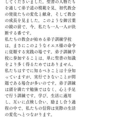
してくださいました。聖書の人物たち
を通して弟子道の模範を見、初代教会
の使徒たちの変化と献身、そして教会
の成長を見ました。このような御言葉
の鏡の前で、今、私たち一人一人が決
断する番です。
私たちの教会が始める弟子訓練学校
は、まさにこのようなイエス様の命令
に従順する実践の場です。弟子訓練学
校に参加することは、単に聖書の知識
をより多く得るためではありません。
私たちはすでに知るべきことは十分知
っていますが、実行できないことが問
題である場合が多いのです。弟子訓練
は頭を満たす勉強ではなく、心と手足
で行う訓練です。学び、生活に適用
し、互いに点検し合い、励まし合う過
程の中で、私たちの信仰は実際の生活
の変化へとつながります。