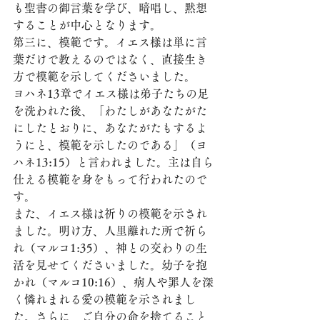
も聖書の御言葉を学び、暗唱し、黙想
することが中心となります。
第三に、模範です。イエス様は単に言
葉だけで教えるのではなく、直接生き
方で模範を示してくださいました。
ヨハネ13章でイエス様は弟子たちの足
を洗われた後、「わたしがあなたがた
にしたとおりに、あなたがたもするよ
うにと、模範を示したのである」（ヨ
ハネ13:15）と言われました。主は自ら
仕える模範を身をもって行われたので
す。
また、イエス様は祈りの模範を示され
ました。明け方、人里離れた所で祈ら
れ（マルコ1:35）、神との交わりの生
活を見せてくださいました。幼子を抱
かれ（マルコ10:16）、病人や罪人を深
く憐れまれる愛の模範を示されまし
た。さらに、ご自分の命を捨てること