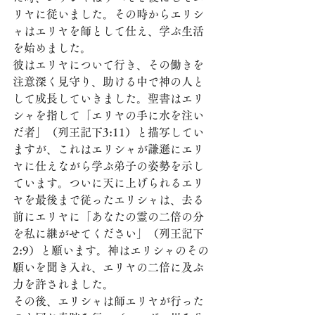
リヤに従いました。その時からエリシ
ャはエリヤを師として仕え、学ぶ生活
を始めました。
彼はエリヤについて行き、その働きを
注意深く見守り、助ける中で神の人と
して成長していきました。聖書はエリ
シャを指して「エリヤの手に水を注い
だ者」（列王記下3:11）と描写してい
ますが、これはエリシャが謙遜にエリ
ヤに仕えながら学ぶ弟子の姿勢を示し
ています。ついに天に上げられるエリ
ヤを最後まで従ったエリシャは、去る
前にエリヤに「あなたの霊の二倍の分
を私に継がせてください」（列王記下
2:9）と願います。神はエリシャのその
願いを聞き入れ、エリヤの二倍に及ぶ
力を許されました。
その後、エリシャは師エリヤが行った