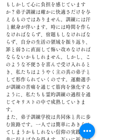
もしかして心に負担を感じています
か？弟子訓練は確かに快適さだけを与
えるものではありません。訓練には汗
と献身が伴います。時には時間を作ら
なければならず、宿題もしなければな
らず、自分の生活の領域を振り返り、
罪と弱さに直面して悔い改めなければ
ならないかもしれません。しかし、こ
のような不便さを喜んで受け入れると
き、私たちはようやく主の真の弟子と
して形作られていくのです。運動選手
が訓練の苦痛を通じて筋肉を強化する
ように、私たちも霊的訓練の過程を通
じてキリストの中で成熟していきま
す。
また、弟子訓練学校は共同体と共に歩
む旅路です。一人では簡単にあきらめ
てしまうかもしれない信仰の実践も、
共に行えば力を得ます。互いに祈り合