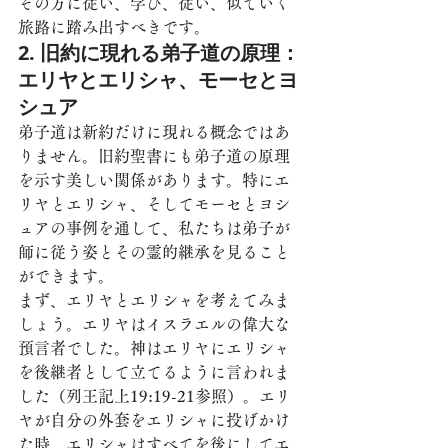
その方に従い、学び、従い、似ていく
旅路に踏み出すべきです。
2. 旧約に現れる弟子道の原理：
エリヤとエリシャ、モーセとヨ
シュア
弟子道は新約だけに現れる概念ではあ
りません。旧約聖書にも弟子道の原理
を示す美しい関係があります。特にエ
リヤとエリシャ、そしてモーセとヨシ
ュアの事例を通して、私たちは弟子が
師に従う姿とその霊的継承を見ること
ができます。
まず、エリヤとエリシャを考えてみま
しょう。エリヤはイスラエルの偉大な
預言者でした。神はエリヤにエリシャ
を後継者として立てるように言われま
した（列王記上19:19-21参照）。エリ
ヤが自分の外套をエリシャに投げかけ
た時、エリシャはすべてを後にしてエ