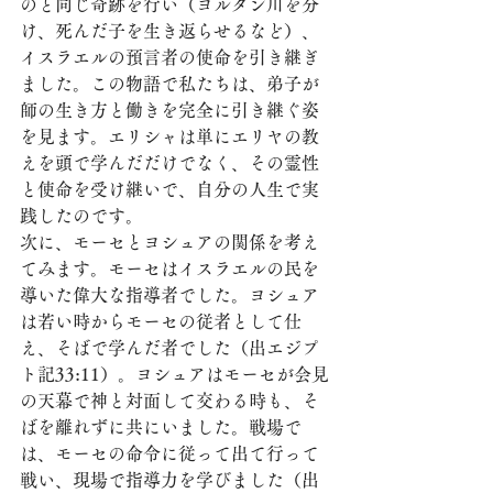
のと同じ奇跡を行い（ヨルダン川を分
け、死んだ子を生き返らせるなど）、
イスラエルの預言者の使命を引き継ぎ
ました。この物語で私たちは、弟子が
師の生き方と働きを完全に引き継ぐ姿
を見ます。エリシャは単にエリヤの教
えを頭で学んだだけでなく、その霊性
と使命を受け継いで、自分の人生で実
践したのです。
次に、モーセとヨシュアの関係を考え
てみます。モーセはイスラエルの民を
導いた偉大な指導者でした。ヨシュア
は若い時からモーセの従者として仕
え、そばで学んだ者でした（出エジプ
ト記33:11）。ヨシュアはモーセが会見
の天幕で神と対面して交わる時も、そ
ばを離れずに共にいました。戦場で
は、モーセの命令に従って出て行って
戦い、現場で指導力を学びました（出