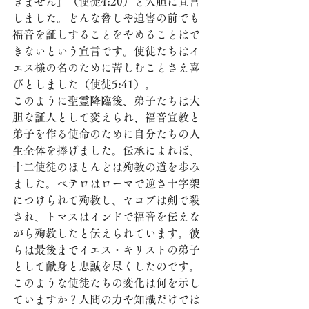
きません」（使徒4:20）と大胆に宣言
しました。どんな脅しや迫害の前でも
福音を証しすることをやめることはで
きないという宣言です。使徒たちはイ
エス様の名のために苦しむことさえ喜
びとしました（使徒5:41）。
このように聖霊降臨後、弟子たちは大
胆な証人として変えられ、福音宣教と
弟子を作る使命のために自分たちの人
生全体を捧げました。伝承によれば、
十二使徒のほとんどは殉教の道を歩み
ました。ペテロはローマで逆さ十字架
につけられて殉教し、ヤコブは剣で殺
され、トマスはインドで福音を伝えな
がら殉教したと伝えられています。彼
らは最後までイエス・キリストの弟子
として献身と忠誠を尽くしたのです。
このような使徒たちの変化は何を示し
ていますか？人間の力や知識だけでは