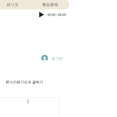
祈り文
教会墓地
00:00 / 04:05
로그인
祈りの谷기도의 골짜기
特別早天祈祷会