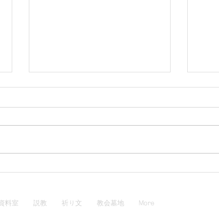
2022년 7월 24일 공적 회개 기
202
도문
도문
하늘에 계신 아버지, 죄에서 나를
오, 
남김없이 구해 내소서. 내가 주님
기에
의 의로 이미 의롭게 되었음을 알
이 내
지만, 그럼에도 주님 닮기를 몹시
여받았
도 바라고 갈망합니다. 내가 주님
력으
의 자녀이니, 마땅히 주님의 모습
도 내
을 닮아야 합니다. 내가 죄에 대하
대상은
資料室
説教
祈り文
教会墓地
More
여 죽었음을 알게...
주께 