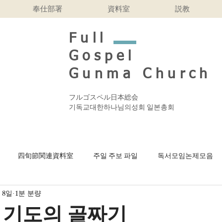
奉仕部署
資料室
説教
Full
Gospel
Gunma Church
フルゴスペル日本総会
기독교대한하나님의성회 일본총회
四旬節関連資料室
주일 주보 파일
독서모임논제모음
 8일
1분 분량
n bahasa Indonesi
Finding a Drachma
2026年 受難週間 
 기도의 골짜기