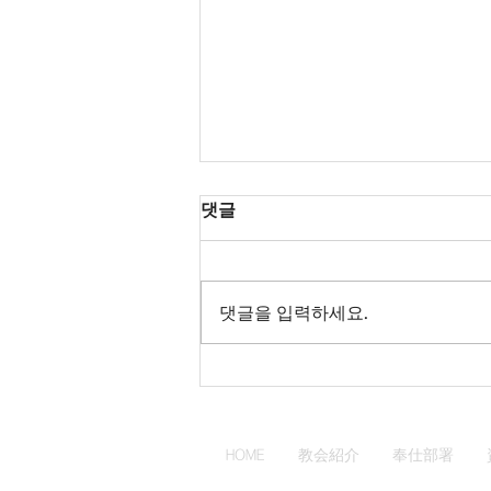
2022년 7월 31일 공적 회개 기
댓글
도문
이 죄인을 불쌍히 여기소서. 나는
본성으로나 행함으로나 죄인이며,
댓글을 입력하세요.
주님의 말씀이 나를 죄인으로 선포
하고, 나 스스로도 내가 죄인임을
깨닫습니다. 이처럼 내가 죄인이지
만 주께서는 나를 절망에 버려두지
아니하셨으니, 실로 주님의 은혜는
HOME
教会紹介
奉仕部署
틀림이...