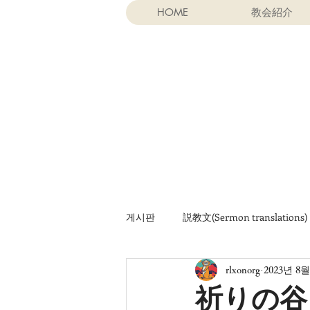
HOME
教会紹介
게시판
説教文(Sermon translations)
rlxonorg
2023년 8월
기타 자료
Khotbah (terjemaha
祈りの谷