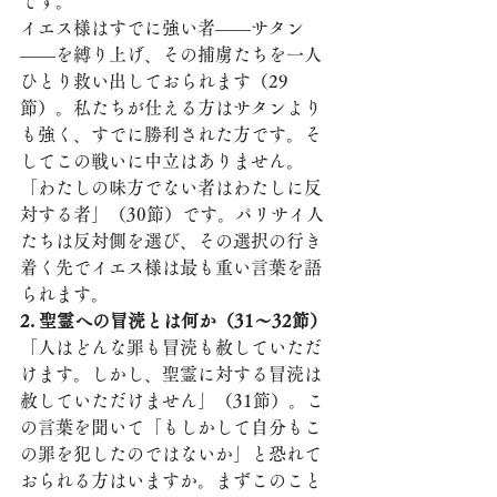
です。
イエス様はすでに強い者——サタン
——を縛り上げ、その捕虜たちを一人
ひとり救い出しておられます（29
節）。私たちが仕える方はサタンより
も強く、すでに勝利された方です。そ
してこの戦いに中立はありません。
「わたしの味方でない者はわたしに反
対する者」（30節）です。パリサイ人
たちは反対側を選び、その選択の行き
着く先でイエス様は最も重い言葉を語
られます。
2. 聖霊への冒涜とは何か（31〜32節）
「人はどんな罪も冒涜も赦していただ
けます。しかし、聖霊に対する冒涜は
赦していただけません」（31節）。こ
の言葉を聞いて「もしかして自分もこ
の罪を犯したのではないか」と恐れて
おられる方はいますか。まずこのこと