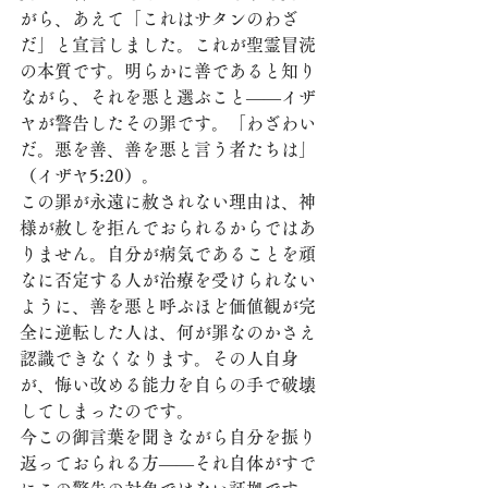
がら、あえて「これはサタンのわざ
だ」と宣言しました。これが聖霊冒涜
の本質です。明らかに善であると知り
ながら、それを悪と選ぶこと——イザ
ヤが警告したその罪です。「わざわい
だ。悪を善、善を悪と言う者たちは」
（イザヤ5:20）。
この罪が永遠に赦されない理由は、神
様が赦しを拒んでおられるからではあ
りません。自分が病気であることを頑
なに否定する人が治療を受けられない
ように、善を悪と呼ぶほど価値観が完
全に逆転した人は、何が罪なのかさえ
認識できなくなります。その人自身
が、悔い改める能力を自らの手で破壊
してしまったのです。
今この御言葉を聞きながら自分を振り
返っておられる方——それ自体がすで