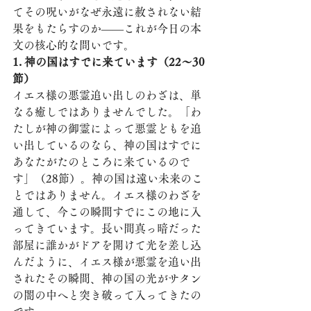
てその呪いがなぜ永遠に赦されない結
果をもたらすのか——これが今日の本
文の核心的な問いです。
1. 神の国はすでに来ています（22〜30
節）
イエス様の悪霊追い出しのわざは、単
なる癒しではありませんでした。「わ
たしが神の御霊によって悪霊どもを追
い出しているのなら、神の国はすでに
あなたがたのところに来ているので
す」（28節）。神の国は遠い未来のこ
とではありません。イエス様のわざを
通して、今この瞬間すでにこの地に入
ってきています。長い間真っ暗だった
部屋に誰かがドアを開けて光を差し込
んだように、イエス様が悪霊を追い出
されたその瞬間、神の国の光がサタン
の闇の中へと突き破って入ってきたの