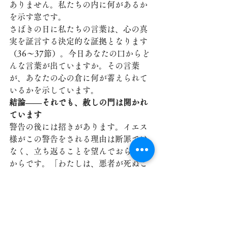
ありません。私たちの内に何があるか
を示す窓です。
さばきの日に私たちの言葉は、心の真
実を証言する決定的な証拠となります
（36〜37節）。今日あなたの口からど
んな言葉が出ていますか。その言葉
が、あなたの心の倉に何が蓄えられて
いるかを示しています。
結論——それでも、赦しの門は開かれ
ています
警告の後には招きがあります。イエス
様がこの警告をされる理由は断罪では
なく、立ち返ることを望んでおられる
からです。「わたしは、悪者が死ぬこ
とに、少しでも喜びを感じるだろう
か。彼がその歩みから立ち返ることに
より、生きることを、喜びとしないだ
ろうか」（エゼキエル18:23）。今日こ
こにおられるすべての方へ——長く信