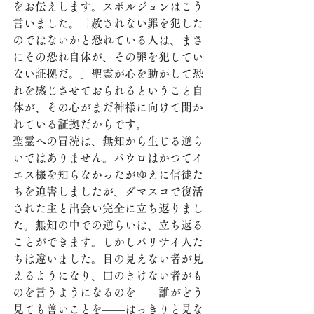
をお伝えします。スポルジョンはこう
言いました。「赦されない罪を犯した
のではないかと恐れている人は、まさ
にその恐れ自体が、その罪を犯してい
ない証拠だ。」聖霊が心を動かして恐
れを感じさせておられるということ自
体が、その心がまだ神様に向けて開か
れている証拠だからです。
聖霊への冒涜は、無知から生じる逆ら
いではありません。パウロはかつてイ
エス様を知らなかったがゆえに信徒た
ちを迫害しましたが、ダマスコで復活
された主と出会い完全に立ち返りまし
た。無知の中での逆らいは、立ち返る
ことができます。しかしパリサイ人た
ちは違いました。目の見えない者が見
えるようになり、口のきけない者がも
のを言うようになるのを——誰がどう
見ても善いことを——はっきりと見な