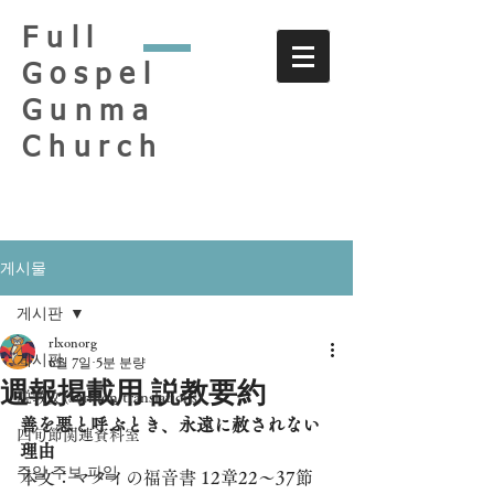
Full
Gospel
Gunma
Church
게시물
게시판
rlxonorg
게시판
6월 7일
5분 분량
週報掲載用 説教要約
説教文(Sermon translations)
善を悪と呼ぶとき、永遠に赦されない
四旬節関連資料室
理由
주일 주보 파일
本文：マタイの福音書 12章22〜37節