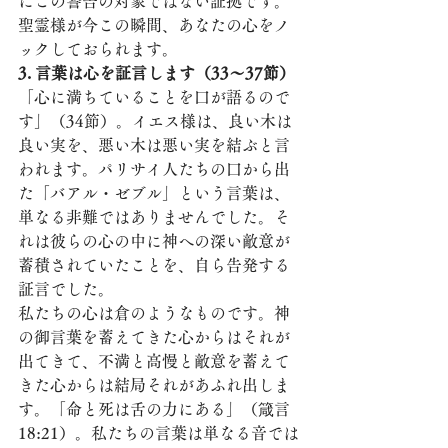
にこの警告の対象ではない証拠です。
聖霊様が今この瞬間、あなたの心をノ
ックしておられます。
3. 言葉は心を証言します（33〜37節）
「心に満ちていることを口が語るので
す」（34節）。イエス様は、良い木は
良い実を、悪い木は悪い実を結ぶと言
われます。パリサイ人たちの口から出
た「バアル・ゼブル」という言葉は、
単なる非難ではありませんでした。そ
れは彼らの心の中に神への深い敵意が
蓄積されていたことを、自ら告発する
証言でした。
私たちの心は倉のようなものです。神
の御言葉を蓄えてきた心からはそれが
出てきて、不満と高慢と敵意を蓄えて
きた心からは結局それがあふれ出しま
す。「命と死は舌の力にある」（箴言
18:21）。私たちの言葉は単なる音では