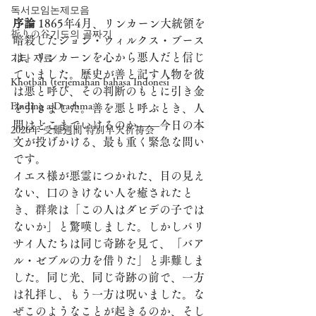
독서모임논제모음
序論
 1865年4月、リンカーン大統領を
祈りの谷기도의 골짜기
暗殺したジョン・ウィルクス・ブース
は、リンカーンを心から悪人だと信じ
기타 자료
ていました。歴史が善と記す人物を彼
Khotbah (terjemahan bahasa Indonesi
は悪と呼び、その判断のもとに引き金
Finding a Drachma
を引きました。善を悪と呼ぶとき、人
間はどこまでいけるのか——今日の本
2026年 受難週間 特別早天祈祷会
文が投げかける、最も重く緊急な問い
です。
イエス様が悪霊につかれた、目の見え
ない、口のきけない人を癒されたと
き、群衆は「この人はダビデの子では
ないか」と驚嘆しました。しかしパリ
サイ人たちは同じ奇跡を見て、「バア
ル・ゼブルの力を借りた」と非難しま
した。同じ光、同じ奇跡の前で、一方
は礼拝し、もう一方は呪いました。な
ぜこのようなことが起きるのか、そし