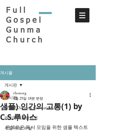
Full
Gospel
Gunma
Church
게시물
게시판
rlxonorg
게시판
4월 25일
18분 분량
샘플) 인간의 고통(1) by
説教文(Sermon translations)
C.S.루이스
四旬節関連資料室
은혜로운 독서 모임을 위한 샘플 텍스트
주일 주보 파일