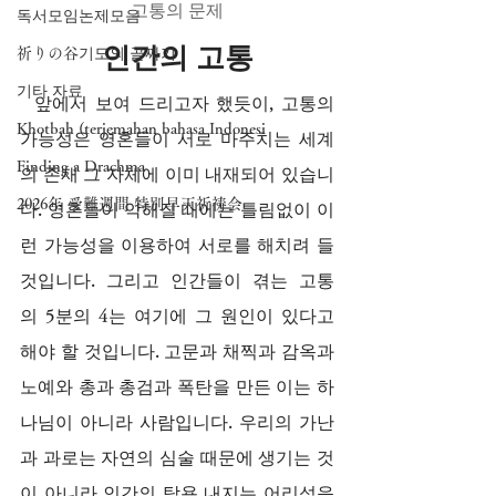
고통의 문제
독서모임논제모음
인간의 고통
祈りの谷기도의 골짜기
기타 자료
  앞에서 보여 드리고자 했듯이, 고통의 
Khotbah (terjemahan bahasa Indonesi
가능성은 영혼들이 서로 마주치는 세계
Finding a Drachma
의 존재 그 자체에 이미 내재되어 있습니
2026年 受難週間 特別早天祈祷会
다. 영혼들이 악해질 때에는 틀림없이 이
런 가능성을 이용하여 서로를 해치려 들 
것입니다. 그리고 인간들이 겪는 고통
의 5분의 4는 여기에 그 원인이 있다고 
해야 할 것입니다. 고문과 채찍과 감옥과 
노예와 총과 총검과 폭탄을 만든 이는 하
나님이 아니라 사람입니다. 우리의 가난
과 과로는 자연의 심술 때문에 생기는 것
이 아니라 인간의 탐욕 내지는 어리석음 