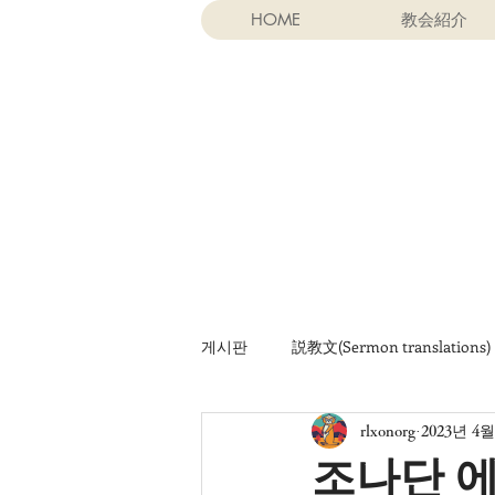
HOME
教会紹介
게시판
説教文(Sermon translations)
rlxonorg
2023년 4월
기타 자료
Khotbah (terjemaha
조나단 