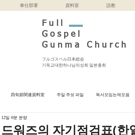
奉仕部署
資料室
説教
Full
Gospel
Gunma Church
フルゴスペル日本総会
기독교대한하나님의성회 일본총회
四旬節関連資料室
주일 주보 파일
독서모임논제모음
 12일
0분 분량
n bahasa Indonesi
Finding a Drachma
2026年 受難週間 
에드워즈의 자기점검표(한일