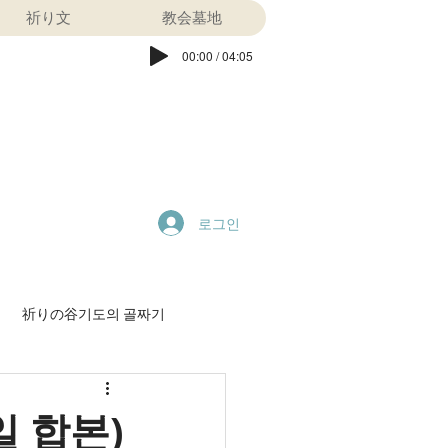
祈り文
教会墓地
00:00 / 04:05
로그인
祈りの谷기도의 골짜기
特別早天祈祷会
 합본)