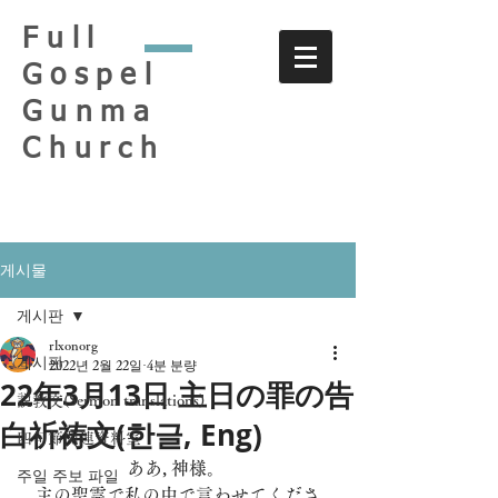
Full
Gospel
Gunma
Church
게시물
게시판
rlxonorg
게시판
2022년 2월 22일
4분 분량
22年3月13日 主日の罪の告
説教文(Sermon translations)
白祈祷文(한글, Eng)
四旬節関連資料室
ああ, 神様。 
주일 주보 파일
主の聖霊で私の中で言わせてくださ