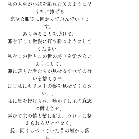
私の人生が弓弦を離れた矢のように早
く神に捧げる
完全な服従に向かって飛んでいきま
す。 
あらゆることを助けて、
罪を下して傲慢に打ち勝つようにして
ください。 
私をこの世とこの世の誇りを愛さない
ようにして、
罪に落ちた者たちが見せるすべての行
いを捨てさせ、
毎日私にキリストの姿を見せてくださ
い」。 
私に恩を授けられ、嘆かずに主の意志
に耐えさせ、
喜びで主の情と鑿に耐え、きれいに整
えられるだけでなく、
長い間くっついていた昔の岩から落
ち、