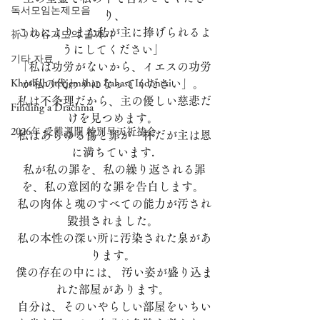
독서모임논제모음
り、
これによりまた私が主に捧げられるよ
祈りの谷기도의 골짜기
うにしてください」 
기타 자료
「私は功労がないから、イエスの功労
Khotbah (terjemahan bahasa Indonesi
が私の代わりになってください」。 
私は不条理だから、主の優しい慈悲だ
Finding a Drachma
けを見つめます。 
2026年 受難週間 特別早天祈祷会
私はあらゆる傷と罪が一杯だが主は恩
に満ちています. 
私が私の罪を、私の繰り返される罪
を、私の意図的な罪を告白します。 
私の肉体と魂のすべての能力が汚され
毀損されました。 
私の本性の深い所に汚染された泉があ
ります。 
僕の存在の中には、 汚い姿が盛り込ま
れた部屋があります。 
自分は、そのいやらしい部屋をいちい