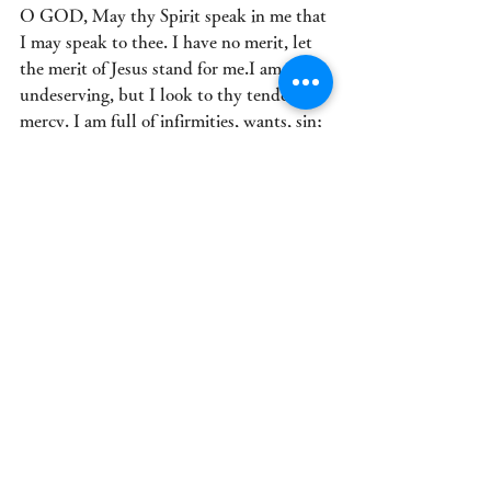
O GOD, May thy Spirit speak in me that 
I may speak to thee. I have no merit, let 
the merit of Jesus stand for me.I am 
undeserving, but I look to thy tender 
mercy. I am full of infirmities, wants, sin; 
thou art full of grace. I confess my sin, 
my frequent sin, my wilful sin; All my 
powers of body and soul are defiled: A 
fountain of pollution is deep within my 
nature. There are chambers of foul 
images within my being; I have gone 
from one odious room to another, walked 
in a no-man’s-land of dangerous 
imaginations, pried into the secrets of my 
fallen nature. I am utterly ashamed that I 
am what I am in myself; I have no green 
shoot in menor fruit, but thorns and 
thistles; I am a fading leaf that the wind 
drives away; I live bare and barren as a 