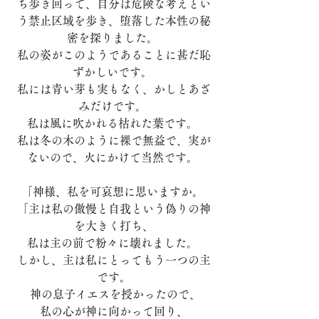
ち歩き回って、自分は危険な考えとい
う禁止区域を歩き、堕落した本性の秘
密を探りました。 
私の姿がこのようであることに甚だ恥
ずかしいです。 
私には青い芽も実もなく、かしとあざ
みだけです。 
私は風に吹かれる枯れた葉です。 
私は冬の木のように裸で無益で、実が
ないので、火にかけて当然です。 
「神様、私を可哀想に思いますか。 
「主は私の傲慢と自我という偽りの神
を大きく打ち、
私は主の前で粉々に壊れました。 
しかし、主は私にとってもう一つの主
です。
 神の息子イエスを授かったので、
私の心が神に向かって回り、