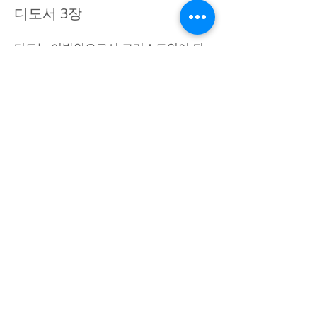
디도서 3장
디도는 이방인으로서 그리스도인이 되
었고 바울의 동역자가 되었습니다. 그
는 신임 받는 귀한 조력자였습니다(고
후 2:13). 이 편지를 받을 당시에 디도는
그레데 섬(1:5)에 남아서 그곳의 교회를
돌보고 있는 중이었습니다.