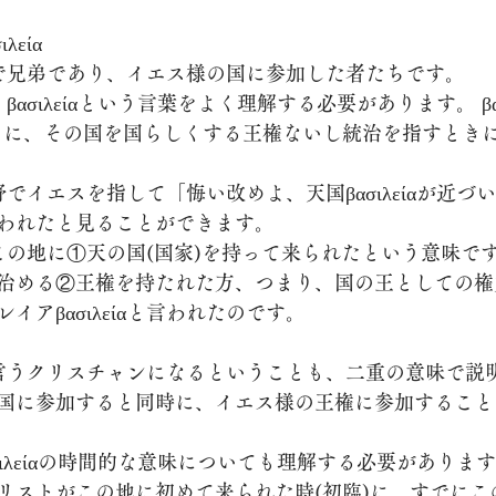
λεία
中で兄弟であり、イエス様の国に参加した者たちです。
に、その国を国らしくする王権ないし統治を指すときにもβα
われたと見ることができます。
治める②王権を持たれた方、つまり、国の王としての権
イアβασιλείαと言われたのです。
国に参加すると同時に、イエス様の王権に参加すること
リストがこの地に初めて来られた時(初臨)に、すでにこ