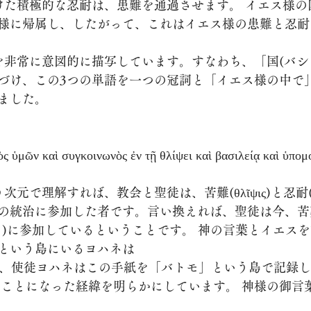
様に帰属し、したがって、これはイエス様の患難と忍耐
づけ、この3つの単語を一つの冠詞と「イエス様の中で
ました。
ς ὑμῶν καὶ συγκοινωνὸς ἐν τῇ θλίψει καὶ βασιλείᾳ καὶ ὑπο
の統治に参加した者です。言い換えれば、聖徒は今、苦
ア)に参加しているということです。 神の言葉とイエス
という島にいるヨハネは
くことになった経緯を明らかにしています。 神様の御言