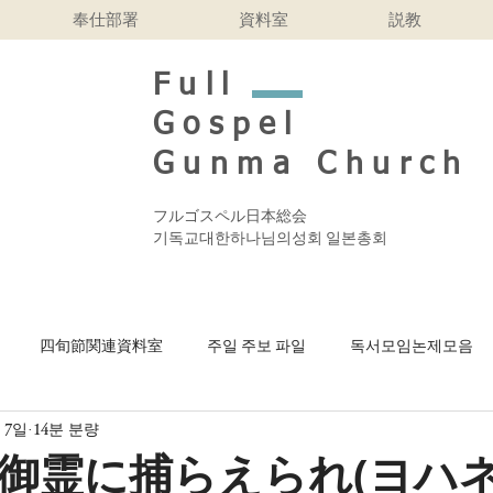
奉仕部署
資料室
説教
Full
Gospel
Gunma Church
フルゴスペル日本総会
기독교대한하나님의성회 일본총회
四旬節関連資料室
주일 주보 파일
독서모임논제모음
 7일
14분 분량
n bahasa Indonesi
Finding a Drachma
2026年 受難週間 
御霊に捕らえられ(ヨハ