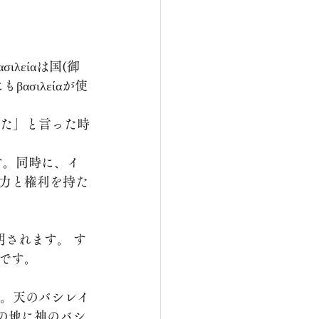
σιλείαが使
力と権利を持た
です。
の地に神のバシ