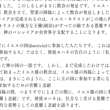
りました。 このしるしがまさに教会の発足です。イエス
」教会を立て、聖霊の降臨によって教会が発足しました
・キリストの強力な王権(統治)がすべての敵である悪魔サ
、神のバシレイアが全世界を支配することになります。
参加する人」ではなく、使徒ヨハネの告白のように「私
です。
て始まったイエス様の教会は、イエス様の再臨によって
は、まさにこのように、ここに主の国に参加する者にな
国に参加するための苦難と忍耐 
難と忍耐」です。使徒ヨハネは、仕方なく受ける患難で
的な姿勢としての患難と忍耐を語ります。