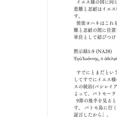
  イエス様の国に向けた積極的な忍耐は、患難を通過させます。 イエス様の国に参加させる
患難と忍耐はイエス
す。
  使徒ヨハネはこれを非常に意図的に描写しています。すなわち、「国(バシレイア)」を患
難と忍耐の間に位置
単位として結びつけ
黙示録1:9 (NA28)
ἘγὼἸωάννης, ὁ ἀδελφὸ
  すでにとまだという次元で理解すれば、教会と聖徒は、苦難(θλῖψις)と忍耐(ὑπομονή)を通
してすでにイエス様
スの統治(バシレイ
よって、バトモーラ
  9節の後半を見ると、使徒ヨハネはこの手紙を「バトモ」という島で記録したと言いま
す。 バトモ島に行
証言したから」。