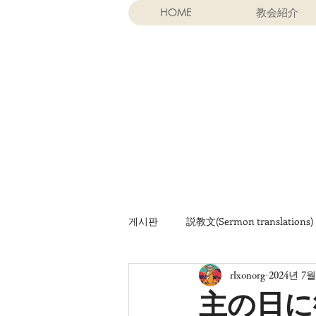
HOME
教会紹介
게시판
説教文(Sermon translations)
rlxonorg
2024년 7월
기타 자료
Khotbah (terjemaha
主の日に