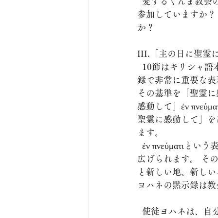
  愛するぐんま教会の聖徒の皆さん、皆さんは神の聖なる国、祭司としてイエス様の王権に
参加していますか？
か？
III.「主の日に聖霊に
  10節はギリシャ語本文で、「私は聖霊に感動された」で始まります。これもヨハネの黙示
録で非常に重要な表
その基準を「聖霊に感
感動して」ἐν πν
聖霊に感動して」をは
ます。
  ἐν πνεύματιという表現が出ると、その時から使徒ヨハネの目の前には途方もない幻が繰り
広げられます。 そ
と新しい地、新しい
ヨハネの黙示録は教
  使徒ヨハネは、自分が聖霊に感動して最初の幻を見た日がいつであるかを正確に覚えてい