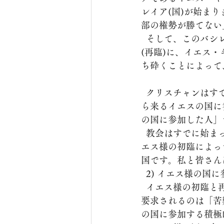
レイア(国)が始ま
部の権勢が勝てない
  そして、このバシレイアが完成されるのは、イエス・キリストがこの地に再び来られる時
(再臨)に、イエス
ち砕くことによって
  クリスチャンはすでにイエスの国(βασιλεία)に参加した人たちです。 これは「私はこれか
ら来るイエスの国に
の国に参加した人」
  教会はすでに始まった神の国の一部です。 しかし、まだ完成したわけではありません。 イ
エス様の初臨によっ
国です。私と皆さん
  2) イエス様の
  イエス様の初臨と再臨の間、つまりすでにとまだの間に、イエス様の国に参加した聖徒に
要求されるのは「苦
の国に参加する積極