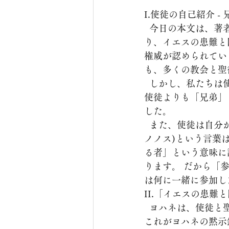
I.使徒の自己紹介 
  今日の本文は、著者ヨハネの自己紹介から始まります。わたしヨハネはあなたの兄弟であ
り、イエスの患難と
権威が認められてい
も、多くの教会と聖
  しかし、私たちは使徒ヨハネから少しも権威的な感じを見つけることができません。 彼は
使徒よりも「兄弟」
した。
  また、使徒は自分が聖徒たちと「共に同労者」と紹介しています。συγκοινωνός(シンコイ
ノノス)という言葉
る者」という意味に
ります。 だから「
は何に一緒に参加し
II.「イエスの患難
  ヨハネは、使徒と聖徒のすべてが「イエスの患難と国と忍耐に参加した者」と言います。
これがヨハネの黙示