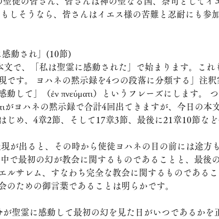
 もしそうなら、皆さんはイエス様の苦難と忍耐にも参
感動され」(10節) 
現です。 ヨハネの黙示録を4つの段落に分類する」注釈
動して」（ἐν πνεύματι）というフレーズにします。
εύματιがヨハネの黙示録で合計4回出てきますが、今日の本
じめ、4章2節、そして17章3節、最後に21章10節な
の中で最初の幻が教会に関するものであることと、最後
エルサレム、すなわち完全な教会に関するものであるこ
会のための御言葉であることは明らかです。