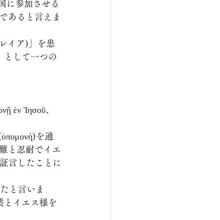
であると言えま
」として一つの
μονῇ ἐν Ἰησοῦ、 
難と忍耐でイエ
を証言したことに
葉とイエス様を