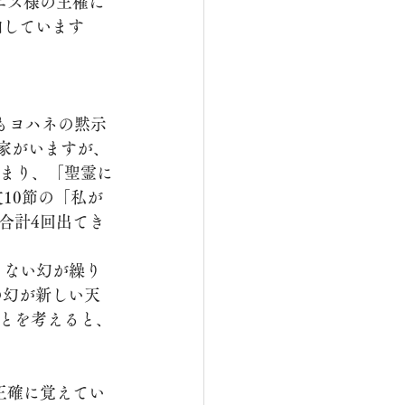
加しています
家がいますが、
 つまり、「聖霊に
文10節の「私が
ど合計4回出てき
の幻が新しい天
とを考えると、