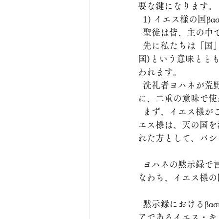
要な鍵になります。
  1) イエス様の国βασι
  聖徒は皆、主の
  先に私たちは「国」βασιλείαという言葉をよく理解する必要があります。 βασιλείαは国(御
国)という意味ととも
われます。
  洗礼者ヨハネが荒野でイエスを指して「悔い改めよ、天国βασιλείαが近づいた」と言った時
に、二重の意味で使
  まず、イエス様がこの地に①天の国(国家)を持って来られたという意味です。同時に、イ
エス様は、天の国を
れた方として、バシレ
  ヨハネの黙示録で言うクリスチャンになるということも、二重の意味で説明されます。 す
なわち、イエス様の
  黙示録におけるβασιλείαの時間的な意味についても理解する必要があります。天のバシレイ
アであるイエス・キ