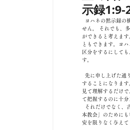
示録1:9-2
  ヨハネの黙示録の構造と構成に関して学者の一致した意見を見つけるのは容易ではありま
せん。 それでも、
ができると考えます
ともできます。ヨハ
区分をするにしても
す。
  先に申し上げた通り、私は8月末までヨハネの黙示録1章から3章までだけを講解して説教
することになります
見て理解するだけで
て把握するのに十分
  それだけでなく、古代近東アジアの七つの教会に最初に送られたこの手紙が、今日の「日
本教会」のためにも
安を限りなく与えて