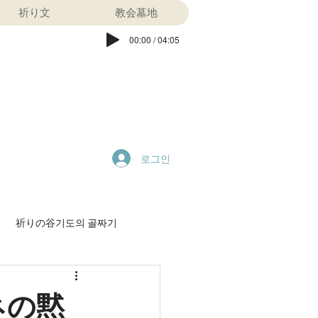
祈り文
教会墓地
00:00 / 04:05
로그인
祈りの谷기도의 골짜기
特別早天祈祷会
ネの黙