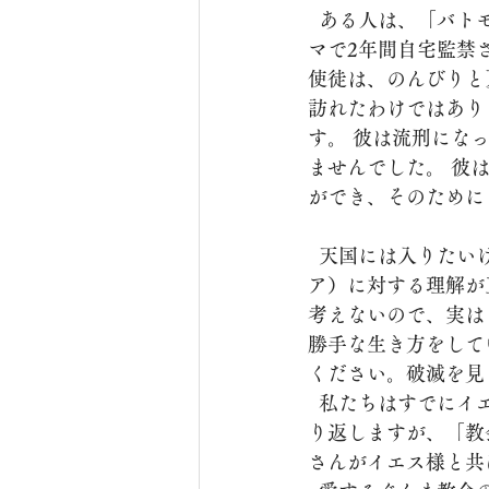
  ある人は、「バトモ島」はそれほど不便な場所ではなかっただろうし、パウロ使徒がロー
マで2年間自宅監禁
使徒は、のんびりと
訪れたわけではあり
す。 彼は流刑にな
ませんでした。 彼
ができ、そのために
  天国には入りたいけど、艱難と忍耐は嫌だという人がいます。 これは「天国」（バシレイ
ア）に対する理解が
考えないので、実は
勝手な生き方をして
ください。破滅を見
  私たちはすでにイエス様の初臨とともに、イエス様の国に参加することになりました。繰
り返しますが、「教
さんがイエス様と共