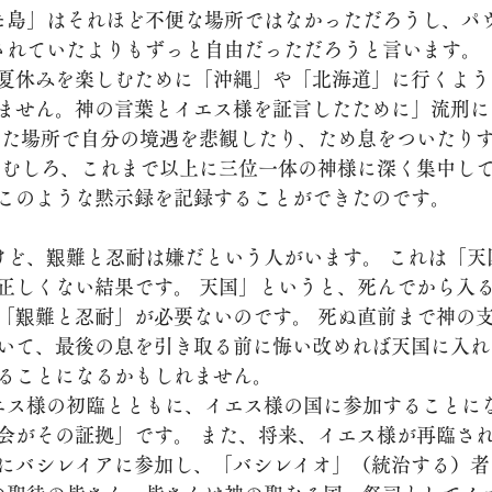
されていたよりもずっと自由だっただろうと言います。 
夏休みを楽しむために「沖縄」や「北海道」に行くよう
ません。神の言葉とイエス様を証言したために」流刑に
った場所で自分の境遇を悲観したり、ため息をついたり
はむしろ、これまで以上に三位一体の神様に深く集中し
このような黙示録を記録することができたのです。
正しくない結果です。 天国」というと、死んでから入
「艱難と忍耐」が必要ないのです。 死ぬ直前まで神の
いて、最後の息を引き取る前に悔い改めれば天国に入れ
ることになるかもしれません。
会がその証拠」です。 また、将来、イエス様が再臨さ
にバシレイアに参加し、「バシレイオ」（統治する）者