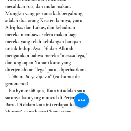
mecahkan roti, dan mulai makan. 
Mungkin yang pertama kali bergabung 
adalah dua orang Kristen lainnya, yaitu 
Adriphas dan Lukas, dan kehadiran 
mereka membawa selera makan bagi 
mereka yang telah kehilangan harapan 
untuk hidup. Ayat 36 dari Alkitab 
mengatakan bahwa mereka "merasa lega," 
dan ungkapan Yunani kuno yang 
diterjemahkan "lega" patut diperhatikan. 
  "εὔθυμοι δὲ γενόμενοι" (euthumoi de 
genomenoi)
  'Euthymosεὔθυμος' Kata ini adalah satu-
satunya kata yang muncul di Perjanjian 
Baru. Di dalam kata ini terdapat kata 
'thumos', yang berarti 'kemarahan, 
kegeraman, kegusaran', yang diawali 
dengan kata 'yu', yang berarti 'baik'. Dan 