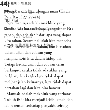
44)
독서모임논제모음
Mengibarkan layar dengan iman (Kisah 
祈りの谷기도의 골짜기
Para Rasul 27:27-44)
기타 자료
  Kita manusia adalah makhluk yang 
Khotbah (terjemahan bahasa Indonesi
lemah. Ada batas dari apa yang dapat kita 
tahan, dan ada akhir dari apa yang dapat 
Finding a Drachma
kita tahan. Secara naluriah kita mencoba 
2026年 受難週間 特別早天祈祷会
untuk bertahan, bertahan, dan bertahan 
dalam ujian dan cobaan yang 
menghampiri kita dalam hidup ini. 
Tetapi ketika ujian dan cobaan terus 
berlanjut, ketika tidak ada akhir yang 
terlihat, dan ketika kita tidak dapat 
melihat jalan keluarnya, kita tidak dapat 
bertahan lagi dan kita bisa hancur. 
  Manusia adalah makhluk yang terbatas. 
Tubuh fisik kita menjadi lebih lemah dan 
lebih rentan terhadap penyakit seiring 