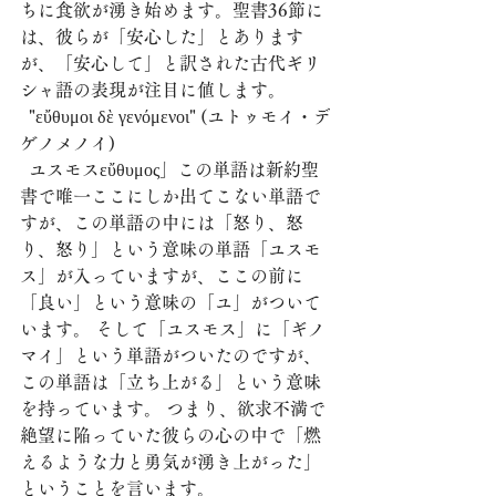
ちに食欲が湧き始めます。聖書36節に
は、彼らが「安心した」とあります
が、「安心して」と訳された古代ギリ
シャ語の表現が注目に値します。
  "εὔθυμοι δὲ γενόμενοι" (ユトゥモイ・デ
ゲノメノイ)
  ユスモスεὔθυμος」この単語は新約聖
書で唯一ここにしか出てこない単語で
すが、この単語の中には「怒り、怒
り、怒り」という意味の単語「ユスモ
ス」が入っていますが、ここの前に
「良い」という意味の「ユ」がついて
います。 そして「ユスモス」に「ギノ
マイ」という単語がついたのですが、
この単語は「立ち上がる」という意味
を持っています。 つまり、欲求不満で
絶望に陥っていた彼らの心の中で「燃
えるような力と勇気が湧き上がった」
ということを言います。