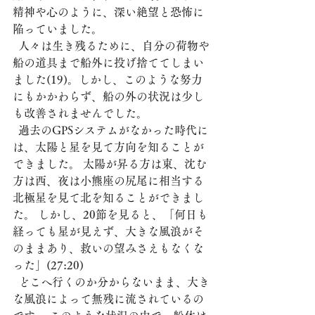
精神や心のように、深い絶望と恐怖に
陥っていました。
  人々は生き残るために、自分の荷物や
船の道具まで船外に投げ捨ててしまい
ました(19)。しかし、このような努力
にもかかわらず、船の外の状況は少し
も改善されませんでした。
  過去のGPSシステムがなかった時代に
は、太陽と星を見て方向を知ることが
できました。 太陽が昇る方は東、沈む
方は西、夜は小熊座の尻尾に相当する
北極星を見て北を知ることができまし
た。 しかし、20節を見ると、「何日も
経っても星が見えず、大きな風浪がそ
のままあり、救いの望みさえもなくな
った」(27:20)
  どこへ行くのか分からないまま、大き
な風浪によって無残に流されているの