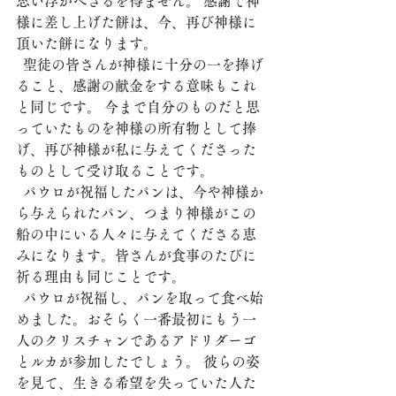
思い浮かべざるを得ません。 感謝で神
様に差し上げた餅は、今、再び神様に
頂いた餅になります。
  聖徒の皆さんが神様に十分の一を捧げ
ること、感謝の献金をする意味もこれ
と同じです。 今まで自分のものだと思
っていたものを神様の所有物として捧
げ、再び神様が私に与えてくださった
ものとして受け取ることです。
  パウロが祝福したパンは、今や神様か
ら与えられたパン、つまり神様がこの
船の中にいる人々に与えてくださる恵
みになります。皆さんが食事のたびに
祈る理由も同じことです。
  パウロが祝福し、パンを取って食べ始
めました。おそらく一番最初にもう一
人のクリスチャンであるアドリダーゴ
とルカが参加したでしょう。 彼らの姿
を見て、生きる希望を失っていた人た