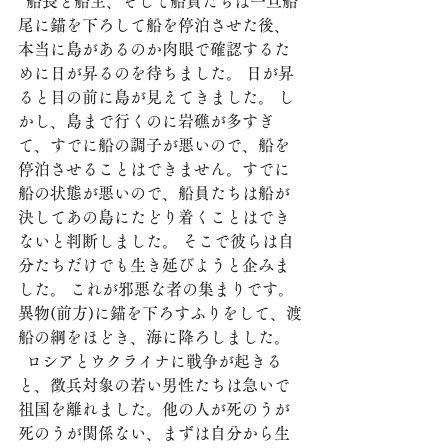
  船長と船主、そして船員たちは一旦船
尾に錨を下ろして船を停泊させた後、
本当に島があるのか肉眼で確認するた
めに日が昇るのを待ちました。 日が昇
ると目の前に島が見えてきました。 し
かし、島まで行くのに岩礁が多すぎ
て、すでに船の調子が悪いので、船を
停泊させることはできません。すでに
船の状態が悪いので、船員たちは船が
決してあの島にたどり着くことはでき
ないと判断しました。 そこで彼らは自
分たちだけでも生き延びようと企みま
した。 これが邪悪な者の集まりです。 
異物(前方)に錨を下ろすふりをして、渡
船の綱をほどき、海に降ろしました。
  ロシアとウクライナに戦争が起きる
と、徴兵対象の若い男性たちは急いで
祖国を離れました。他の人が死のうが
死のうが関係ない、まずは自分から生