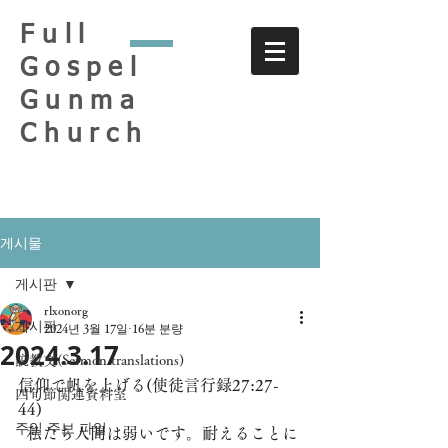
Full
Gospel
Gunma
Church
게시물
게시판
rlxonorg
게시판
2024년 3월 17일
16분 분량
2024.3.17
説教文(Sermon translations)
信仰で帆を上げる(使徒言行録27:27-
四旬節関連資料室
44)
주일 주보 파일
  私たち人間は弱いです。耐えることに