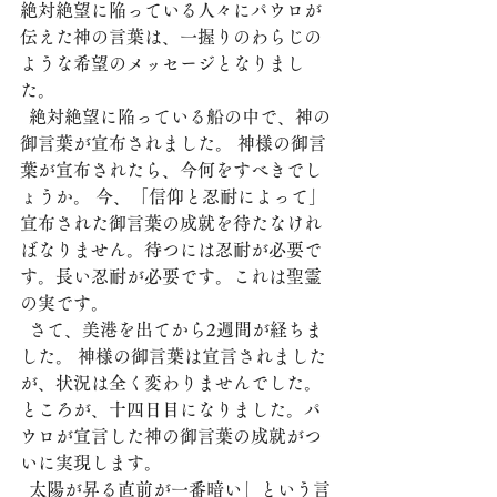
絶対絶望に陥っている人々にパウロが
伝えた神の言葉は、一握りのわらじの
ような希望のメッセージとなりまし
た。
  絶対絶望に陥っている船の中で、神の
御言葉が宣布されました。 神様の御言
葉が宣布されたら、今何をすべきでし
ょうか。 今、「信仰と忍耐によって」
宣布された御言葉の成就を待たなけれ
ばなりません。待つには忍耐が必要で
す。長い忍耐が必要です。これは聖霊
の実です。
  さて、美港を出てから2週間が経ちま
した。 神様の御言葉は宣言されました
が、状況は全く変わりませんでした。 
ところが、十四日目になりました。パ
ウロが宣言した神の御言葉の成就がつ
いに実現します。
  太陽が昇る直前が一番暗い」という言