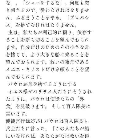
な」、「ショーをするな」。何度も突
き刺さるので、従わなければなりませ
ん。ふるまうことをやめ、「プロパシ
ス」を捨てなければなりません。
  主は、私たちが利己的に頼り、依存す
ることを断ち切ることを望んでおられ
ます。自分だけのためのその小さな舟
を捨てて、より大きな船に乗ることを
望んでおられます。救いの箱舟である
イエス・キリストだけを頼ることを望
んでおられます。
  パウロが舟を捨てるようにする
  イエス様がパリサイ人たちにそうされ
たように、パウロは使徒たちの「外
食」を見破ります。 そして百人隊長に
言います。
使徒言行録27:31 パウロは百人隊長と
兵士たちに言った、「この人たちが船
にいなければ、あなたがたは救いを得