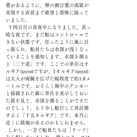
葉があるように、神の御言葉の成就が
実現する直前まで絶望と恐怖に陥って
いました。
  十四日目の真夜中になりました。真っ
暗な夜です。まだ船はコントロールで
きない状態です。狂ったように風に引
っ張られ、船員たちは水深が浅くなっ
ていることを感知します。水深を測る
と「二十道」です。ここでの単位はオ
ルギアὀργυιάですが、1オルギアὀργυιά
は大人が両腕を広げた幅程度で約1.8メ
ートルです。おそらく海中のアンカー
と接続された線に単位を表示しておい
た節を見て、水深を測ることができた
のでしょう。もう少し航行して再計測
すると「十五オルギア」です。本当に
近くに陸地があるのかもしれません。 
  しかし、一方で船員たちは「リーフ」