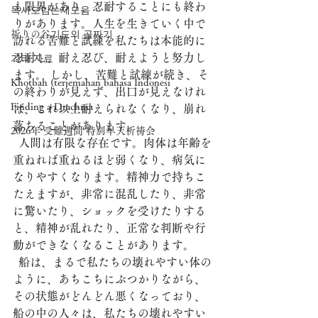
も限界があり、忍耐することにも終わ
독서모임논제모음
りがあります。人生を生きていく中で
祈りの谷기도의 골짜기
訪れる苦難と試練を私たちは本能的に
忍耐し、耐え忍び、耐えようと努力し
기타 자료
ます。 しかし、苦難と試練が続き、そ
Khotbah (terjemahan bahasa Indonesi
の終わりが見えず、出口が見えなけれ
Finding a Drachma
ば、これ以上耐えられなくなり、崩れ
落ちることがあります。
2026年 受難週間 特別早天祈祷会
  人間は有限な存在です。肉体は年齢を
重ねれば重ねるほど弱くなり、病気に
なりやすくなります。精神力で持ちこ
たえますが、非常に混乱したり、非常
に驚いたり、ショックを受けたりする
と、精神が乱れたり、正常な判断や行
動ができなくなることがあります。
  船は、まるで私たちの壊れやすい体の
ように、あちこちにぶつかりながら、
その状態がどんどん悪くなっており、
船の中の人々は、私たちの壊れやすい