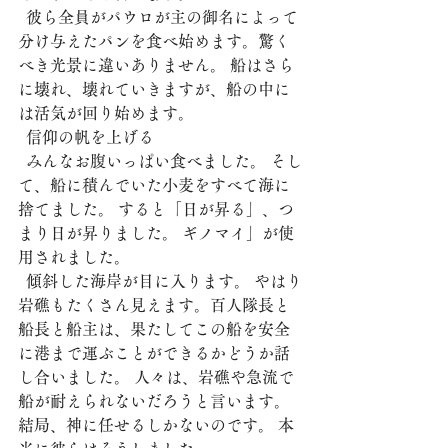
  彼ら全員がパウロが主の御名によって
分け与えたパンを食べ始めます。驚く
べき光景に違いありません。 船はさら
に壊れ、壊れていきますが、船の中に
は活気が回り始めます。
  信仰の帆を上げる 
  みんなお腹いっぱい食べました。 そし
て、船に積んでいた小麦をすべて海に
捨てました。 すると「日が昇る」、つ
まり日が昇りました。 ギノマイ」が使
用されました。
  傾斜した海岸が目に入ります。 やはり
岩礁もたくさん見えます。百人隊長と
船長と船主は、果たしてこの船を安全
に港まで運ぶことができるかどうか話
し合いました。 人々は、岩礁や急流で
船が耐えられないだろうと言います。 
結局、神に任せるしかないのです。 本