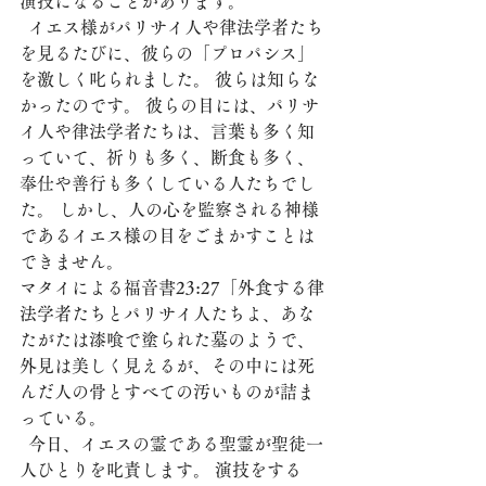
演技になることがあります。
  イエス様がパリサイ人や律法学者たち
を見るたびに、彼らの「プロパシス」
を激しく叱られました。 彼らは知らな
かったのです。 彼らの目には、パリサ
イ人や律法学者たちは、言葉も多く知
っていて、祈りも多く、断食も多く、
奉仕や善行も多くしている人たちでし
た。 しかし、人の心を監察される神様
であるイエス様の目をごまかすことは
できません。 
マタイによる福音書23:27「外食する律
法学者たちとパリサイ人たちよ、あな
たがたは漆喰で塗られた墓のようで、
外見は美しく見えるが、その中には死
んだ人の骨とすべての汚いものが詰ま
っている。
  今日、イエスの霊である聖霊が聖徒一
人ひとりを叱責します。 演技をする