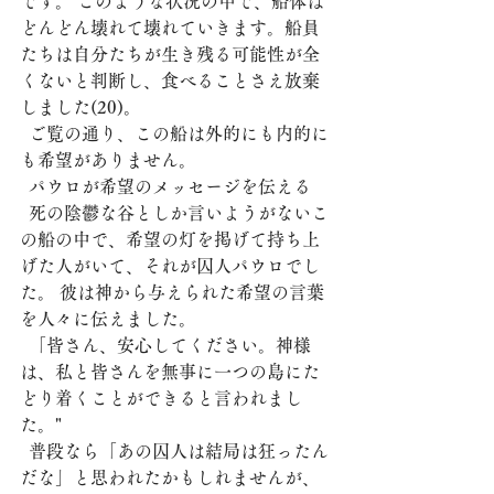
です。 このような状況の中で、船体は
どんどん壊れて壊れていきます。船員
たちは自分たちが生き残る可能性が全
くないと判断し、食べることさえ放棄
しました(20)。
  ご覧の通り、この船は外的にも内的に
も希望がありません。
  パウロが希望のメッセージを伝える 
  死の陰鬱な谷としか言いようがないこ
の船の中で、希望の灯を掲げて持ち上
げた人がいて、それが囚人パウロでし
た。 彼は神から与えられた希望の言葉
を人々に伝えました。
  「皆さん、安心してください。神様
は、私と皆さんを無事に一つの島にた
どり着くことができると言われまし
た。" 
  普段なら「あの囚人は結局は狂ったん
だな」と思われたかもしれませんが、