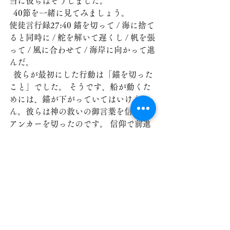
当に彼らはそうしました。
  40節を一緒に見てみましょう。
使徒言行録27:40 錨を切って / 海に捨て
ると同時に / 舵を解いて遅くし / 帆を張
って / 風に合わせて / 海岸に向かって進
んだ。
  彼らが最初にした行動は「錨を切った
こと」でした。 そうです、船が動くた
めには、錨が下がっていてはいけませ
ん。彼らは神の救いの御言葉を信じて
アンカーを切ったのです。 信仰で前進
するためには、アンカーが下がってい
てはいけません。
  皆さんが神様の御言葉に従順して前に
進もうとするのに動けず、前に進めな
い理由は何でしょうか。 罪の錨が下が
っているからではないでしょうか。 あ
ちこちに不信の錨が下がっているの
で、信仰の帆を上げても、いつもその