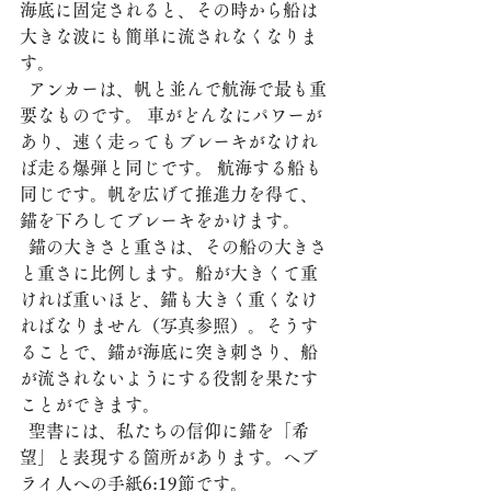
海底に固定されると、その時から船は
大きな波にも簡単に流されなくなりま
す。
  アンカーは、帆と並んで航海で最も重
要なものです。 車がどんなにパワーが
あり、速く走ってもブレーキがなけれ
ば走る爆弾と同じです。 航海する船も
同じです。帆を広げて推進力を得て、
錨を下ろしてブレーキをかけます。
  錨の大きさと重さは、その船の大きさ
と重さに比例します。船が大きくて重
ければ重いほど、錨も大きく重くなけ
ればなりません（写真参照）。そうす
ることで、錨が海底に突き刺さり、船
が流されないようにする役割を果たす
ことができます。
  聖書には、私たちの信仰に錨を「希
望」と表現する箇所があります。ヘブ
ライ人への手紙6:19節です。