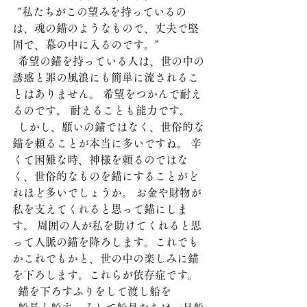
  "私たちがこの望みを持っているの
は、魂の錨のようなもので、丈夫で堅
固で、幕の中に入るのです。"
  希望の錨を持っている人は、世の中の
誘惑と罪の風浪にも簡単に流されるこ
とはありません。 希望をつかんで耐え
るのです。 耐えることも能力です。 
  しかし、願いの錨ではなく、世俗的な
錨を頼ることが本当に多いですね。 辛
くて困難な時、神様を頼るのではな
く、世俗的なものを錨にすることがど
れほど多いでしょうか。 お金や財物が
私を支えてくれると思って錨にしま
す。 周囲の人が私を助けてくれると思
って人脈の錨を降ろします。これでも
かこれでもかと、世の中の楽しみに錨
を下ろします。これらが依存症です。
  錨を下ろすふりをして渡し船を 