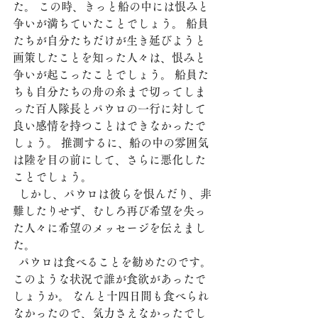
た。 この時、きっと船の中には恨みと
争いが満ちていたことでしょう。 船員
たちが自分たちだけが生き延びようと
画策したことを知った人々は、恨みと
争いが起こったことでしょう。 船員た
ちも自分たちの舟の糸まで切ってしま
った百人隊長とパウロの一行に対して
良い感情を持つことはできなかったで
しょう。 推測するに、船の中の雰囲気
は陸を目の前にして、さらに悪化した
ことでしょう。
  しかし、パウロは彼らを恨んだり、非
難したりせず、むしろ再び希望を失っ
た人々に希望のメッセージを伝えまし
た。
  パウロは食べることを勧めたのです。 
このような状況で誰が食欲があったで
しょうか。 なんと十四日間も食べられ
なかったので、気力さえなかったでし