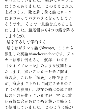
を心配していました。 確かにリーフは
たくさんありました。 このままこれ以
上近づくと、陸に着く前に船はリーフ
にぶつかってバラバラになってしまい
そうです。 そこで一旦船を止めること
にしました。船尾側から4つの錨を降ろ
します(29)。
  錨を下ろして停泊する
  錨とはギリシャ語でἄγκυρα、ここから
派生した英語がanchoranchorです。アン
カーは車に例えると、航海における
「サイドブレーキ」のような役割を果
たします。重いアンカーを糸で繋ぎ、
海の底、これを「海底」と呼びます
が、海底まで下ろして固定させるので
す（写真参照）。現在の錨は金属で鉤
状のものを作っていますが、古代は重
い石板に穴をあけて糸を繋いで錨とし
て使用していました。 このように錨が