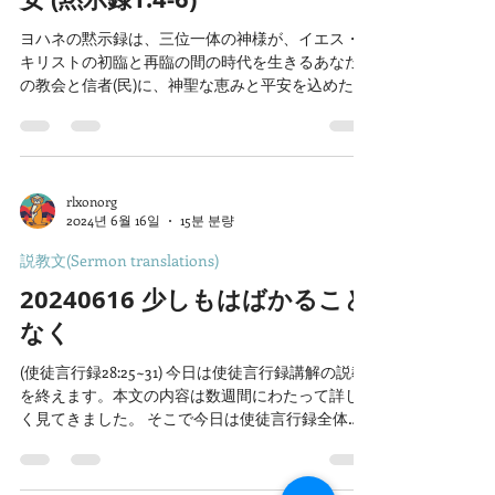
ヨハネの黙示録は、三位一体の神様が、イエス・
キリストの初臨と再臨の間の時代を生きるあなた
の教会と信者(民)に、神聖な恵みと平安を込めた手
紙です。数多くの患難と世の誘惑の中でも、この
記録された御言葉を読み・聞き・守る聖徒は、自
分たちに三位一体の神様の祝福があることを悟り
ます。...
rlxonorg
2024년 6월 16일
15분 분량
説教文(Sermon translations)
20240616 少しもはばかること
なく
(使徒言行録28:25~31) 今日は使徒言行録講解の説教
を終えます。本文の内容は数週間にわたって詳し
く見てきました。 そこで今日は使徒言行録全体を
締めくくりつつ、使徒言行録という名前の中に含
まれる「使徒」に焦点を当てて御言葉を伝えたい
と思います。...