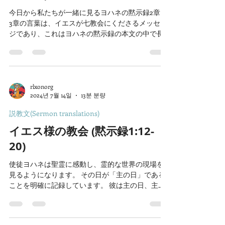
今日から私たちが一緒に見るヨハネの黙示録2章と
3章の言葉は、イエスが七教会にくださるメッセー
ジであり、これはヨハネの黙示録の本文の中で長
年にわたって最もよく知られた本文です。何より
も、イエス様があなたの口から熱くぬるいラオデ
ィゲア教会を吐き出す強烈なイメージ（3:16）
と、...
rlxonorg
2024년 7월 14일
13분 분량
説教文(Sermon translations)
イエス様の教会 (黙示録1:12-
20)
使徒ヨハネは聖霊に感動し、霊的な世界の現場を
見るようになります。 その日が「主の日」である
ことを明確に記録しています。 彼は主の日、主日
礼拝の中で、聖霊に感動し、教会に関する幻を見
ました。 彼が見た最初の幻は、イエス・キリスト
が教会を守られ、祝福される場面を見ました。...