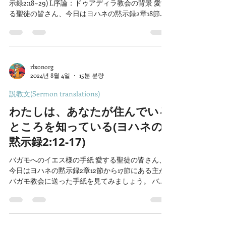
示録2:18~29) I.序論：ドゥアディラ教会の背景 愛す
る聖徒の皆さん、今日はヨハネの黙示録2章18節か
ら29節の御言葉を通して、ドゥアディラ教会に下
さるイエス様のメッセージを見ていきたいと思い
ます。 ...
rlxonorg
2024년 8월 4일
15분 분량
説教文(Sermon translations)
わたしは、あなたが住んでいる
ところを知っている(ヨハネの
黙示録2:12-17)
バガモへのイエス様の手紙 愛する聖徒の皆さん、
今日はヨハネの黙示録2章12節から17節にある主が
バガモ教会に送った手紙を見てみましょう。 バガ
モはローマ帝国の重要な都市でしたが、クリスチ
ャンたちには多くの試練があるところでした。...