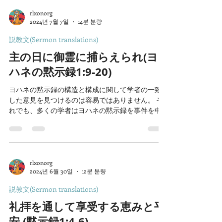
rlxonorg
2024년 7월 7일
14분 분량
説教文(Sermon translations)
主の日に御霊に捕らえられ(ヨ
ハネの黙示録1:9-20)
ヨハネの黙示録の構造と構成に関して学者の一致
した意見を見つけるのは容易ではありません。 そ
れでも、多くの学者はヨハネの黙示録を事件を中
心に七つの段落に区分することができると考えま
す。 または、繰り返される特定の語句を中心に四
つの段落に区分することもできます。ヨハネの黙
示録を...
rlxonorg
2024년 6월 30일
12분 분량
説教文(Sermon translations)
礼拝を通して享受する恵みと平
安 (黙示録1:4-6)