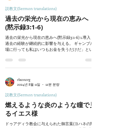
説教文(Sermon translations)
過去の栄光から現在の恵みへ
(黙示録3:1-6)
過去の栄光から現在の恵みへ(黙示録3:1-6) 1.導入：
過去の経験が継続的に影響を与える。 ギャンブル
場に行っても私はいつもお金を失うだけだ」とい
う人は、ギャンブルに中毒になることはほとんど
ないでしょう。 しかし、ギャンブルで大きなお金
に一度でも触れた経験がある...
rlxonorg
2024년 8월 11일
12분 분량
説教文(Sermon translations)
燃えるような炎のような瞳で見
るイエス様
ドゥアディラ教会に与えられた御言葉(ヨハネの黙