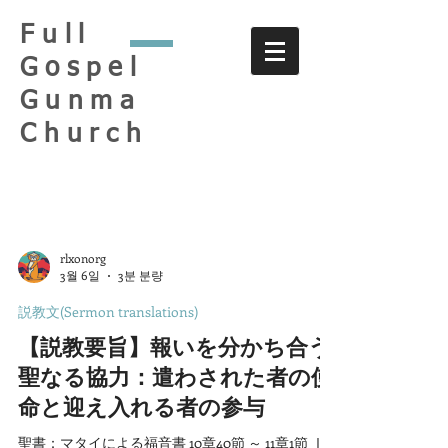
Full
Gospel
Gunma
Church
rlxonorg
3월 6일
3분 분량
説教文(Sermon translations)
【説教要旨】報いを分かち合う
聖なる協力：遣わされた者の使
命と迎え入れる者の参与
聖書：マタイによる福音書 10章40節 ～ 11章1節 Ⅰ.