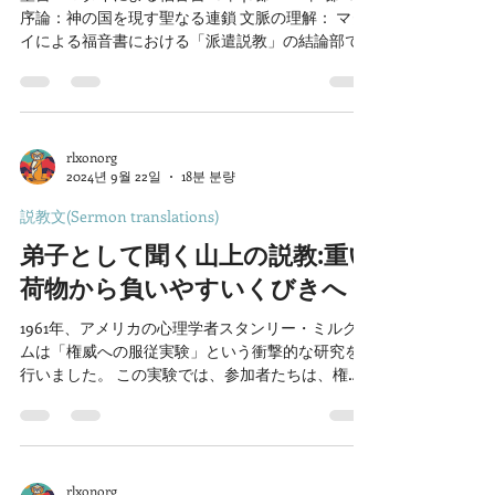
序論：神の国を現す聖なる連鎖 文脈の理解： マタ
イによる福音書における「派遣説教」の結論部で
あり、迫害を越えた先にある栄光に満ちた報いを
宣言する箇所。 核心テーマ： 遣わされた者の「ア
イデンティティ」と、迎え入れる者の「参与」が
連合し、神の国の統治を完成させる。 二つの問
い： 遣わされた者として、私は「誰の名におい
rlxonorg
2024년 9월 22일
18분 분량
て」その場に立っているのか。 迎え入れる者とし
て、私は目の前の兄弟姉妹を「誰の名において」
説教文(Sermon translations)
歓迎しているのか。 Ⅱ. 本論 1：遣わされた者の自
弟子として聞く山上の説教:重い
己アイデンティティ（神学的代理の原理） シャリ
アの原理： 「遣わされた者は、遣わした者と同等
荷物から負いやすいくびきへ
である」。派遣された弟子と、派遣されたイエ
ス、そして父なる神の間の存在論的・宣教的一致
1961年、アメリカの心理学者スタンリー・ミルグラ
を確立する（40節）。 聖なる誇りと権威： 弟子の
ムは「権威への服従実験」という衝撃的な研究を
働きは個人の過業ではなく、神的な代理働きであ
行いました。 この実験では、参加者たちは、権威
る。世の拒絶の中でも萎縮せず、霊的権威と確信
ある実験者の指示に従って、学生の役割を担った
を持って立つ根拠を提示する。 代理人の謙遜： す
他の参加者に問題を間違えるたびに電気ショック
べての尊敬と歓待は、究極的に派遣の主体（神）
を与えるように要求されました。...
へと流れるべきである。
rlxonorg