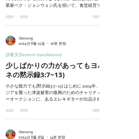
業家ペク・ジョンウォン氏を招いて、食堂経営で
苦労している人に問題の原因と解決方法を提示し
てくれる「路地食堂」という番組を制作しました
が、この放送がとても興味...
rlxonorg
2024년 8월 25일
16분 분량
説教文(Sermon translations)
少しばかりの力があってもヨハ
ネの黙示録3:7~13)
小さな能力でも(黙示録3:7~13) はじめに 2004年、ア
ジアを襲った津波被害の復興のためのチャリティ
ーオークションに、あるエレキギターが出品され
ました。 このギターは、なんと270万ドル、日本円
で約3億円で落札されました。...
rlxonorg
2024년 8월 18일
14분 분량