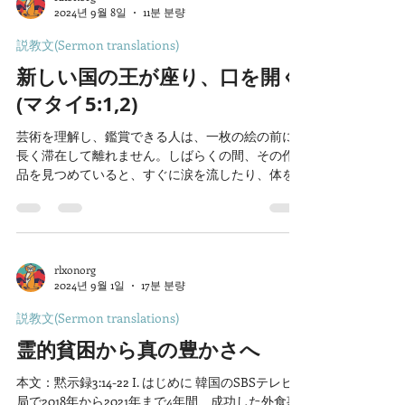
2024년 9월 8일
11분 분량
説教文(Sermon translations)
新しい国の王が座り、口を開く
(マタイ5:1,2)
芸術を理解し、鑑賞できる人は、一枚の絵の前に
長く滞在して離れません。しばらくの間、その作
品を見つめていると、すぐに涙を流したり、体を
震わせたりします。 皆さんが忠実な聖徒なら、御
言葉によって救われたクリスチャンなら、たった
一節の御言葉の前でも胸を張って涙を流すことが
できる...
rlxonorg
2024년 9월 1일
17분 분량
説教文(Sermon translations)
霊的貧困から真の豊かさへ
本文：黙示録3:14-22 I. はじめに 韓国のSBSテレビ
局で2018年から2021年まで4年間、成功した外食事