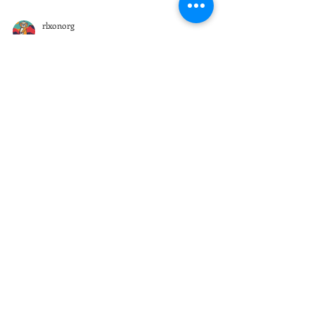
rlxonorg
2024년 4월 7일
14분 분량
説教文(Sermon translations)
2024.4.7 主日の説教文(翻訳)
神の国とメリデ(使徒言行録28:1~6) (小題:毒のない
蛇) 今日は使徒言行録28章1～6節の御言葉を中心
に、皆さんと神の恵みを分かち合いたいと思いま
す。 神様は、風浪の中で恐れて震えていた人々に
(使徒パウロを通して)このように言われました。...
rlxonorg
2024년 3월 3일
13분 분량
説教文(Sermon translations)
2024.3.3. Khotbah-khotbah
untuk kebaktian hari Minggu