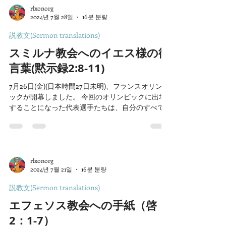
rlxonorg
2024년 7월 28일
16분 분량
説教文(Sermon translations)
スミルナ教会へのイエス様の御
言葉(黙示録2:8-11)
7月26日(金)(日本時間27日未明)、フランスオリンピ
ックが開幕しました。 今回のオリンピックに出場
することになった代表選手たちは、自分のすべて
の技量を発揮するために、かなり強度の高い訓練
をしているのを見ることができます。この時期の
テレビ放送番組では、オリンピックに出場す...
rlxonorg
2024년 7월 21일
16분 분량
説教文(Sermon translations)
エフェソス教会への手紙（啓
2：1-7）